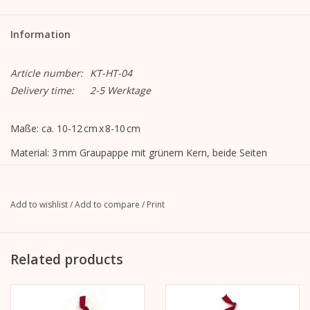
Information
Article number:
KT-HT-04
Delivery time:
2-5 Werktage
Maße: ca. 10-12 cm x 8-10 cm
Material: 3 mm Graupappe mit grünem Kern, beide Seiten
laminiert mit 150 g/m² weißem Kraftpapier, FSC
zertifiziert, Ripsband in grün
Add to wishlist
/
Add to compare
/
Print
Veredelung:
bedruckte Seite: matt Laminierung
unbedruckte Seite: keine
Related products
Motiv: FAHRRAD