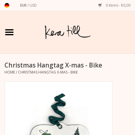
EUR
/
USD
0 Items - €0,00
Home
Shirts, Sweaters & Hoodies
Art Prints
Christmas Hangtag X-mas - Bike
HOME
/
CHRISTMAS HANGTAG X-MAS - BIKE
Stationery
greeting cards
Accessories
dachshund