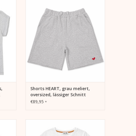
wolle,
- 100% Organic Cotton Bio-Baumwolle,
sche
weltfreundlich und ohne chemische
Pestizide angebaut
- 180gr/m²
- Jersey, grau meliert
hnitt
- Rundhals, Halbarm, oversized, lässiger
Schnitt
EN
ZUM WARENKORB HINZUFÜGEN
s,
Shorts HEART, grau meliert,
k
oversized, lässiger Schnitt
€89,95
*
wolle,
- 100% Organic Cotton Bio-Baumwolle,
sche
weltfreundlich und ohne chemische
Pestizide angebaut