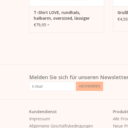
T-Shirt LOVE, rundhals,
Gruß
halbarm, oversized, lässiger
€4,5
Schnitt, Frontdruck
€79,95
*
Melden Sie sich für unseren Newsletter
ABONNIEREN
Kundendienst
Produk
Impressum
Alle Pro
Allgemeine Geschäftsbedingungen
Neue Pr