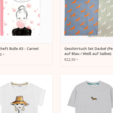
für unterwegs oder zuhause.
UM WARENKORB HINZUFÜGEN
heft Bulle A5 - Carnet
Geschirrtuch Set Dackel (P
auf Blau / Weiß auf Salbei)
00
*
€22,50
*
% Organic Cotton Bio-Baumwolle,
- 100% Organic Cotton Bio-Baum
tfreundlich und ohne chemische
weltfreundlich und ohne chemi
Pestizide angebaut
Pestizide angebaut
- 180gr/m²
- 180gr/m²
- Single Jersey
- Jersey, grau meliert
ndhals, Halbarm, lässiger Schnitt
- Rundhals, Halbarm, oversized, l
Schnitt
UM WARENKORB HINZUFÜGEN