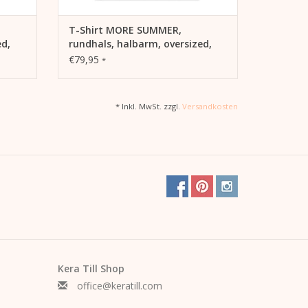
T-Shirt MORE SUMMER,
ed,
rundhals, halbarm, oversized,
k
lässiger Schnitt, Frontdruck
€79,95
*
* Inkl. MwSt. zzgl.
Versandkosten
Kera Till Shop
office@keratill.com