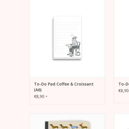
Notizpad für Listen zum Abhaken von
Noti
Erledigungen, mehr Produktivität,
Er
festhalten von Zielen und Träumen
fes
ZUM WARENKORB HINZUFÜGEN
Z
To-Do Pad Coffee & Croissant
To-D
(A6)
€8,9
€8,90
*
Mache dieses liebevoll gestaltete Notizheft
- 100
zu deinem täglichen Begleiter, das durch
wel
die hochwertige Verarbeitung überall ein