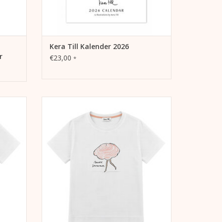
Kera Till Kalender 2026
r
€23,00
*
wolle,
- 100% Organic Cotton Bio-Baumwolle,
sche
weltfreundlich und ohne chemische
Pestizide angebaut
- 180gr/m²
- Single Jersey
ässiger
- Rundhals, Halbarm, oversized, lässiger
Schnitt
EN
ZUM WARENKORB HINZUFÜGEN