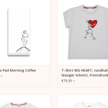
zpad für Listen zum Abhaken von
- 100% Organic Cotton Bio-Baum
ledigungen, mehr Produktivität,
weltfreundlich und ohne chemi
thalten von Zielen und Träumen
Pestizide angebaut
- 180gr/m²
UM WARENKORB HINZUFÜGEN
- Single Jersey, grau meliert
- Rundhals, Halbarm, lässiger Sc
ZUM WARENKORB HINZUFÜG
o Pad Morning Coffee
T-Shirt BIG HEART, rundhal
lässiger Schnitt, Frontdruc
0
*
€79,95
*
% Organic Cotton Bio-Baumwolle,
- 100% Organic Cotton Bio-Baum
tfreundlich und ohne chemische
weltfreundlich und ohne chemi
Pestizide angebaut
Pestizide angebaut