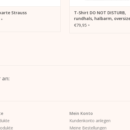
karte Strauss
T-Shirt DO NOT DISTURB,
rundhals, halbarm, oversiz
0
*
lässiger Schnitt, Frontdruc
€79,95
*
 an:
te
Mein Konto
dukte
Kundenkonto anlegen
odukte
Meine Bestellungen