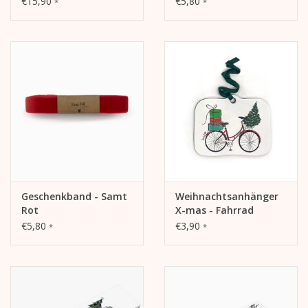
€15,90
€5,80
*
*
Weihnachten
Geschenkband - Samt
Weihnachtsanhänger
Rot
X-mas - Fahrrad
€5,80
€3,90
*
*