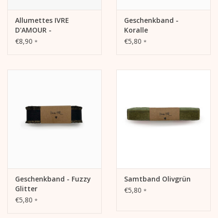
Allumettes IVRE
Geschenkband -
D'AMOUR -
Koralle
Streichhölzer XL-Box
€8,90
€5,80
*
*
Geschenkband - Fuzzy
Samtband Olivgrün
Glitter
€5,80
*
€5,80
*