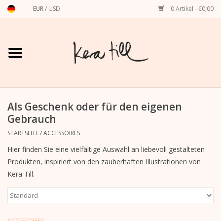
EUR
/
USD
0 Artikel - €0,00
Startseite
Shirts, Sweater & Hoodies
Art Prints
Als Geschenk oder für den eigenen
Gebrauch
Stationery
STARTSEITE
/
ACCESSOIRES
Hier finden Sie eine vielfältige Auswahl an liebevoll gestalteten
Grußkarten
Produkten, inspiriert von den zauberhaften Illustrationen von
Kera Till.
Accessoires
Dackel
ACCESSOIRES