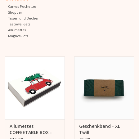
Canvas Pochettes
Shopper
Kalender
Tassen und Becher
Teatowel-Sets
Kera Kids
Allumettes
Magnet-Sets
Weihnachten
Geschenke
Bücher
Kera Till X THERESIENTHAL
Kera Till X GMEINER
Allumettes
Geschenkband - XL
COFFEETABLE BOX -
Twill
Streichhölzer