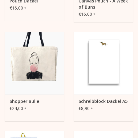
Pouch Dackel
Canvas Pouch - A Week
of Buns
€16,00
*
€16,00
*
Shopper Bulle
Schreibblock Dackel A5
€24,00
€8,90
*
*