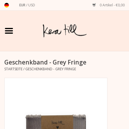
EUR
/
USD
0 Artikel - €0,00
Startseite
Shirts, Sweater & Hoodies
Art Prints
Geschenkband - Grey Fringe
STARTSEITE
/
GESCHENKBAND - GREY FRINGE
Stationery
Grußkarten
Accessoires
Dackel