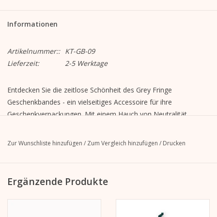
Informationen
Artikelnummer::
KT-GB-09
Lieferzeit:
2-5 Werktage
Entdecken Sie die zeitlose Schönheit des Grey Fringe
Geschenkbandes - ein vielseitiges Accessoire für ihre
Geschenkverpackungen. Mit einem Hauch von Neutralität
verleiht es jedem geschenk eine moderne Eleganz.
Geschenkband - Grey Fringe
Zur Wunschliste hinzufügen
/
Zum Vergleich hinzufügen
/
Drucken
Breite: 2,5 cm
Länge: 5 m
Ergänzende Produkte