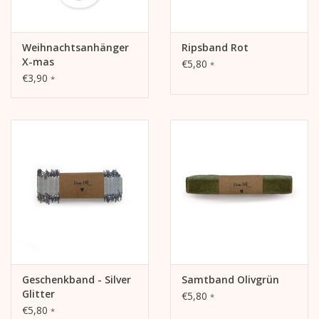
Weihnachtsanhänger
Ripsband Rot
X-mas
€5,80
*
HEIßLUFTBALLON
€3,90
*
Geschenkband - Silver
Samtband Olivgrün
Glitter
€5,80
*
€5,80
*