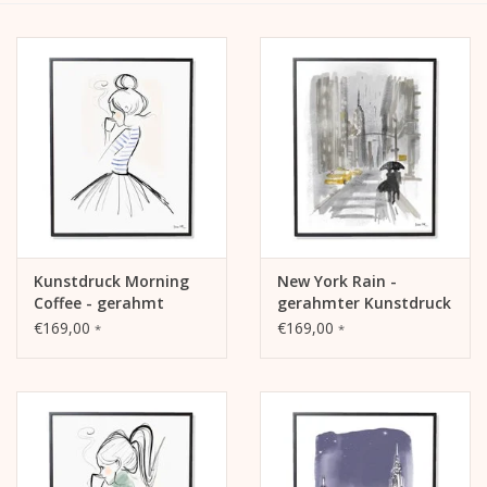
Kalender
Kera Kids
Weihnachten
Geschenke
Kunstdruck Morning
New York Rain -
Bücher
Coffee - gerahmt
gerahmter Kunstdruck
€169,00
€169,00
*
*
Kera Till X THERESIENTHAL
Kera Till X GMEINER