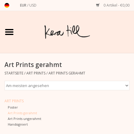
EUR
/
USD
0 Artikel - €0,00
Startseite
Shirts, Sweater & Hoodies
Art Prints
Art Prints gerahmt
STARTSEITE
/
ART PRINTS
/
ART PRINTS GERAHMT
Stationery
Grußkarten
ART PRINTS
Poster
Accessoires
Art Prints gerahmt
Art Prints ungerahmt
Handsigniert
Dackel