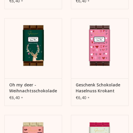
€6,40
€6,40
*
*
Sweet Lady
Oh my deer -
Geschenk Schokolade
Weihnachtsschokolade
Haselnuss Krokant
- Spekulatius - 42%
€6,40
€6,40
*
*