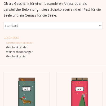
Ob als Geschenk für einen besonderen Anlass oder als
persänliche Belohnung - diese Schokoladen sind ein Fest für die
Kalender
Seele und ein Genuss für die Seele.
Kera Kids
Weihnachten
GESCHENKE
Geschenkschokolade
Geschenkbänder
Geschenke
Weihnachtsanhänger
Geschenkpapier
Bücher
Kera Till X THERESIENTHAL
Kera Till X GMEINER