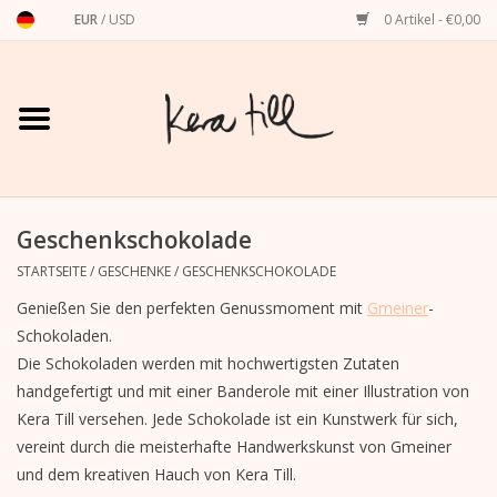
EUR
/
USD
0 Artikel - €0,00
Startseite
Shirts, Sweater & Hoodies
Art Prints
Geschenkschokolade
STARTSEITE
/
GESCHENKE
/
GESCHENKSCHOKOLADE
Stationery
Genießen Sie den perfekten Genussmoment mit
Gmeiner
-
Schokoladen.
Grußkarten
Die Schokoladen werden mit hochwertigsten Zutaten
handgefertigt und mit einer Banderole mit einer Illustration von
Kera Till versehen. Jede Schokolade ist ein Kunstwerk für sich,
Accessoires
vereint durch die meisterhafte Handwerkskunst von Gmeiner
und dem kreativen Hauch von Kera Till.
Dackel