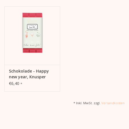
Schokolade - Happy
new year, Knusper
Himbeere, 34%
€6,40
*
* Inkl. MwSt. zzgl.
Versandkosten