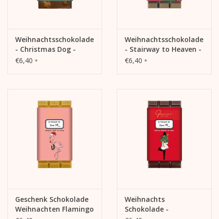
Weihnachtsschokolade
Weihnachtsschokolade
- Christmas Dog -
- Stairway to Heaven -
Gebrannte Mandeln,
Caramel & Canelle,
€6,40
€6,40
*
*
40%
35%
Geschenk Schokolade
Weihnachts
Weihnachten Flamingo
Schokolade -
- Caramel-Sablé
Haselnuss Krokant -