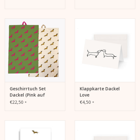
Geschirrtuch Set
Klappkarte Dackel
Dackel (Pink auf
Love
Waldgrün/ Braun auf
€22,50
€4,50
*
*
Sand)