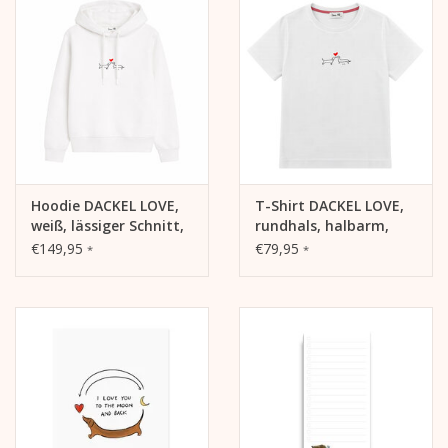
Kalender
Kera Kids
Weihnachten
Hoodie DACKEL LOVE,
T-Shirt DACKEL LOVE,
Geschenke
weiß, lässiger Schnitt,
rundhals, halbarm,
Frontdruck
oversized, lässiger
€149,95
€79,95
*
*
Bücher
Schnitt, Frontdruck
Kera Till X THERESIENTHAL
Kera Till X GMEINER