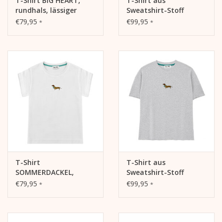
T-Shirt BIG HEART,
T-Shirt aus
rundhals, lässiger
Sweatshirt-Stoff
Schnitt, Frontdruck
SUMMER COFFEE,
€79,95
€99,95
*
*
rundhals, Raw edge
Edition, oversized,
lässiger Schnitt,
Frontdruck, grau
meliert
T-Shirt
T-Shirt aus
SOMMERDACKEL,
Sweatshirt-Stoff
rundhals, oversized,
SOMMERDACKEL, Raw-
€79,95
€99,95
*
*
lässiger Schnitt,
edge Edition, rundhals,
Frontdruck
oversized, lässiger
Schnitt, Frontdruck,
grau meliert