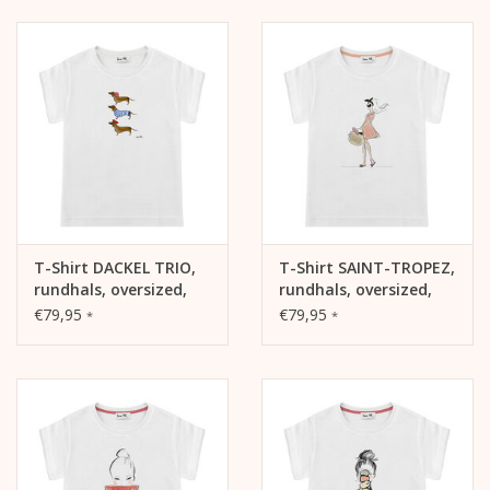
T-Shirt DACKEL TRIO,
T-Shirt SAINT-TROPEZ,
rundhals, oversized,
rundhals, oversized,
lässiger Schnitt,
lässiger Schnitt,
€79,95
€79,95
*
*
Frontdruck
Frontdruck