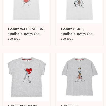
T-Shirt WATERMELON,
T-Shirt GLACE,
rundhals, oversized,
rundhals, oversized,
lässiger Schnitt,
lässiger Schnitt,
€79,95
€79,95
*
*
Frontdruck
Frontdruck