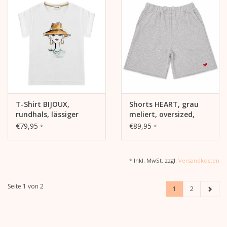
T-Shirt BIJOUX,
Shorts HEART, grau
rundhals, lässiger
meliert, oversized,
Schnitt, Frontdruck
lässiger Schnitt
€79,95
€89,95
*
*
* Inkl. MwSt. zzgl.
Versandkosten
Seite 1 von 2
1
2