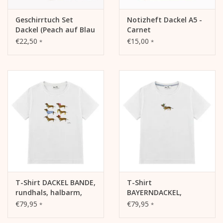
Geschirrtuch Set
Notizheft Dackel A5 -
Dackel (Peach auf Blau
Carnet
/ Weiß auf Salbei)
€22,50
€15,00
*
*
T-Shirt DACKEL BANDE,
T-Shirt
rundhals, halbarm,
BAYERNDACKEL,
oversized, lässiger
rundhals, oversized,
€79,95
€79,95
*
*
Schnitt, Frontdruck
lässiger Schnitt,
Frontdruck