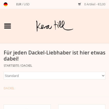
EUR
/
USD
0 Artikel - €0,00
Startseite
Shirts, Sweater & Hoodies
Art Prints
Für jeden Dackel-Liebhaber ist hier etwas
dabei!
Stationery
STARTSEITE
/
DACKEL
Grußkarten
DACKEL
Accessoires
Dackel