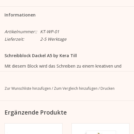
Informationen
Artikelnummer::
KT-WP-01
Lieferzeit:
2-5 Werktage
Schreibblock Dackel A5 by Kera Till
Mit diesem Block wird das Schreiben zu einem kreativen und
inspirierenden Erlebnis, das Ihre Gedanken zum Leben erweckt.
Blanco mit Illustration am oberen Rand
Zur Wunschliste hinzufügen
/
Zum Vergleich hinzufügen
/
Drucken
14,8 cm breit x 21 cm hoch
25 Blatt
120g Offsetpapier, weiß
Ergänzende Produkte
Leimbindung oben
mit verstärkter Rückpappe (grau, ca. 1 mm stark, unbedruckt)
cellophaniert