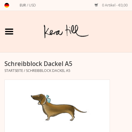
EUR
/
USD
0 Artikel - €0,00
Startseite
Shirts, Sweater & Hoodies
Art Prints
Schreibblock Dackel A5
STARTSEITE
/
SCHREIBBLOCK DACKEL A5
Stationery
Grußkarten
Accessoires
Dackel