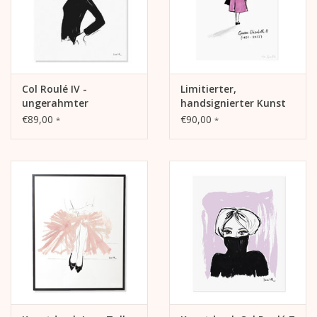
Col Roulé IV -
Limitierter,
ungerahmter
handsignierter Kunst
Kunstdruck
Druck Queen Elizabeth
€89,00
€90,00
*
*
in Memoriam Art Print
(pink)