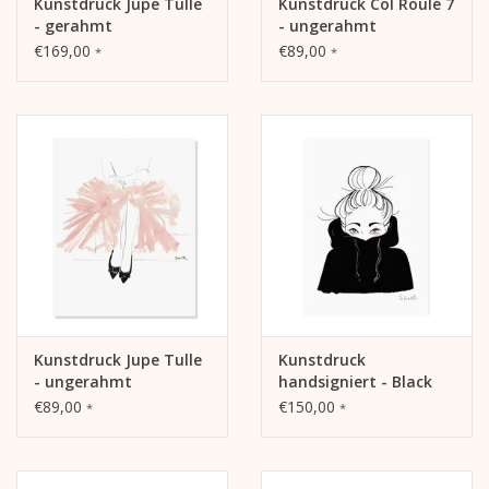
Kunstdruck Jupe Tulle
Kunstdruck Col Roulé 7
- gerahmt
- ungerahmt
€169,00
€89,00
*
*
Kunstdruck Jupe Tulle
Kunstdruck
- ungerahmt
handsigniert - Black
Hoodie
€89,00
€150,00
*
*