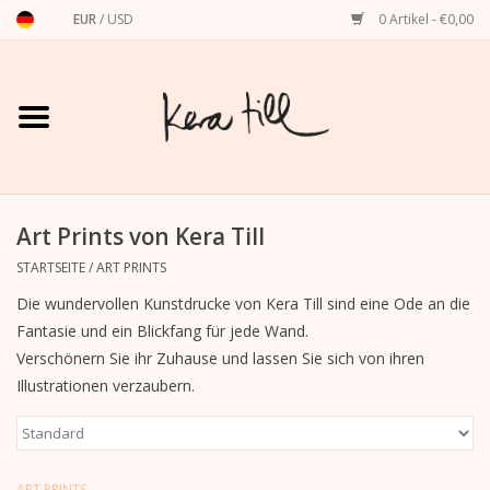
EUR
/
USD
0 Artikel - €0,00
Startseite
Shirts, Sweater & Hoodies
Art Prints
Art Prints von Kera Till
STARTSEITE
/
ART PRINTS
Stationery
Die wundervollen Kunstdrucke von Kera Till sind eine Ode an die
Fantasie und ein Blickfang für jede Wand.
Grußkarten
Verschönern Sie ihr Zuhause und lassen Sie sich von ihren
Illustrationen verzaubern.
Accessoires
Dackel
ART PRINTS