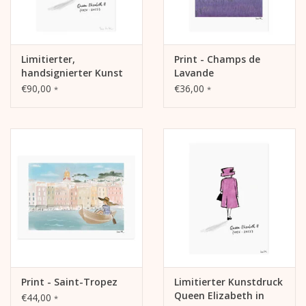
Limitierter,
Print - Champs de
handsignierter Kunst
Lavande
Druck Queen Elizabeth
€90,00
€36,00
*
*
in Memoriam Art Print
(türkis)
Print - Saint-Tropez
Limitierter Kunstdruck
Queen Elizabeth in
€44,00
*