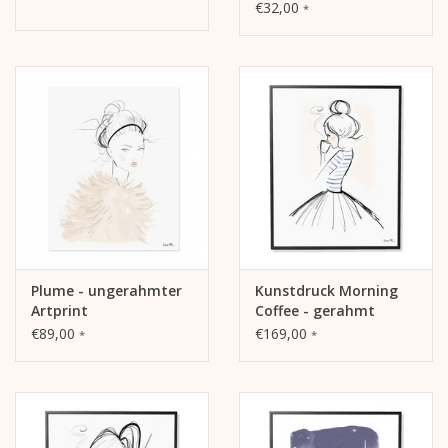
Memoriam
€32,00
*
Plume - ungerahmter
Kunstdruck Morning
Artprint
Coffee - gerahmt
€89,00
€169,00
*
*