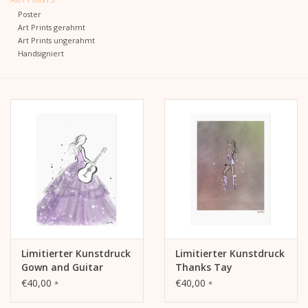
Poster
Art Prints gerahmt
Kalender
Art Prints ungerahmt
Handsigniert
Kera Kids
Weihnachten
Geschenke
Bücher
Kera Till X THERESIENTHAL
Limitierter Kunstdruck
Limitierter Kunstdruck
Kera Till X GMEINER
Gown and Guitar
Thanks Tay
€40,00
€40,00
*
*