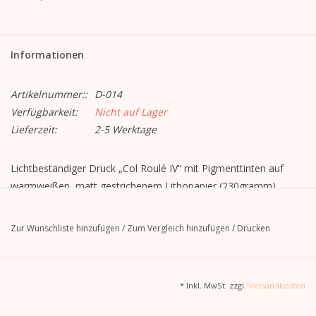
Informationen
Artikelnummer::
D-014
Verfügbarkeit:
Nicht auf Lager
Lieferzeit:
2-5 Werktage
Lichtbeständiger Druck „Col Roulé IV“ mit Pigmenttinten auf
warmweißen, matt gestrichenem Lithopapier (230gramm).
50 cm x 40 cm
Zur Wunschliste hinzufügen
/
Zum Vergleich hinzufügen
/
Drucken
Diesen Print gerahmt bestellen.
* Inkl. MwSt. zzgl.
Versandkosten