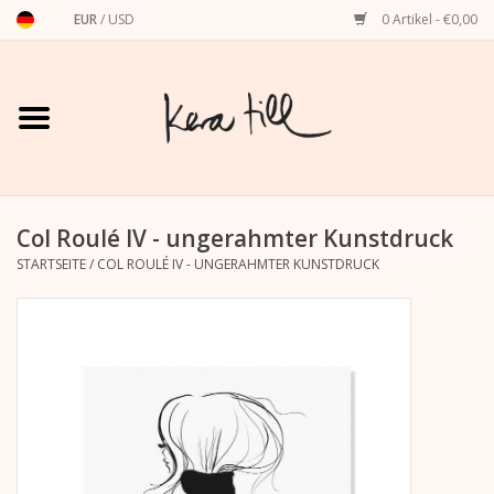
EUR
/
USD
0 Artikel - €0,00
Startseite
Shirts, Sweater & Hoodies
Art Prints
Col Roulé IV - ungerahmter Kunstdruck
STARTSEITE
/
COL ROULÉ IV - UNGERAHMTER KUNSTDRUCK
Stationery
Grußkarten
Accessoires
Dackel