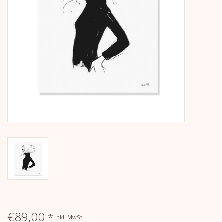
Kalender
Kera Kids
Weihnachten
Geschenke
Bücher
Kera Till X THERESIENTHAL
Kera Till X GMEINER
€89,00
*
Inkl. MwSt.