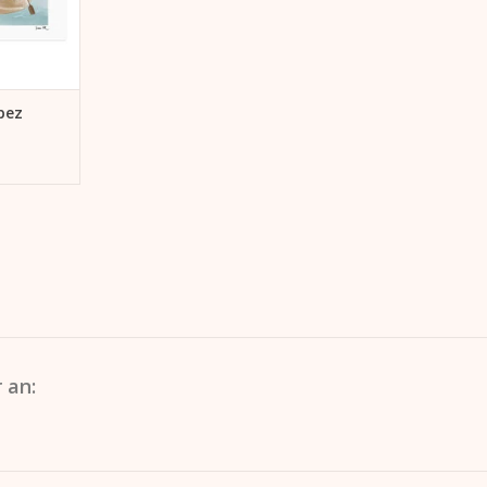
NZUFÜGEN
pez
 an: