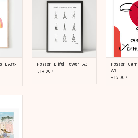
 für viele
Hochformat, passend für viele
Cam
en
Bilderrahmen
- 250 g Bilder
ruckt
- einseitig bedruckt (Digitaldruck)
- im DinA1
edrucktem
- Lieferung mit unbedrucktem
- einseitig bedr
lastikhülle,
Karton hinterlegt in Plastikhülle,
- Lieferu
hmen
ohne Bilderrahmen
ZUM WARENKO
NZUFÜGEN
ZUM WARENKORB HINZUFÜGEN
s "L’Arc-
Poster "Eiffel Tower" A3
Poster "Cam
A1
€14,90
*
€15,00
*
P-Indigo-
opez“
,
pier (270
0 mm
 Stück