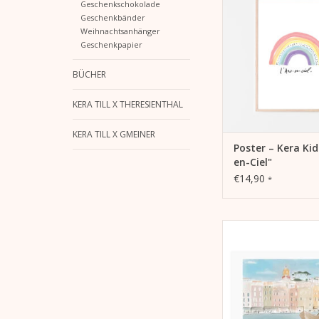
Geschenkschokolade
Hochformat, passend
Geschenkbänder
Bilderrahm
Weihnachtsanhänger
- einseitig bed
Geschenkpapier
- Lieferung mit unb
Karton hinterlegt in P
BÜCHER
ohne Bilderra
KERA TILL X THERESIENTHAL
ZUM WARENKORB HI
KERA TILL X GMEINER
Poster – Kera Kid
en-Ciel"
€14,90
*
Lichtbeständiger H
Druck „Saint-Tr
auf weißem
Extrarough Feinstpa
g/m²)
297 mm x 42
Limitiert auf 50