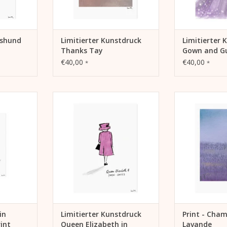
hshund
Limitierter Kunstdruck
Limitierter 
Thanks Tay
Gown and Gu
€40,00
€40,00
*
*
P-Indigo-
Lichtbeständiger HP-Indigo-
Lichtbeständi
abeth in
Druck „Queen Elizabeth in
Druck „Champ
“
Memoriam“
auf w
,
auf weißem,
Extrarough Fe
pier (270
Extrarough Feinstpapier (270
g/
g/m²).
297 mm 
7 mm
297 mm x 420 mm
Limitiert 
Limitiert auf 100 Stück
NZUFÜGEN
ZUM WARENKO
ZUM WARENKORB HINZUFÜGEN
in
Limitierter Kunstdruck
Print - Cha
int
Queen Elizabeth in
Lavande