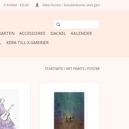
0 Artikel - €0,00
Mein Konto / Kundenkonto anlegen
ARTEN
ACCESSOIRES
DACKEL
KALENDER
L
KERA TILL X GMEINER
STARTSEITE
/
ART PRINTS
/
POSTER
ger HP-Indigo-
Lichtbeständiger HP-Indigo-
 and Guitar“
Druck „BALCONY“
eißem,
auf weißem,
instpapier (270
Extrarough Feinstpapier (270
m²).
g/m²).
x 420 mm
297 mm x 420 mm
Limitiert auf 100 Stück
RB HINZUFÜGEN
ZUM WARENKORB HINZUFÜGEN