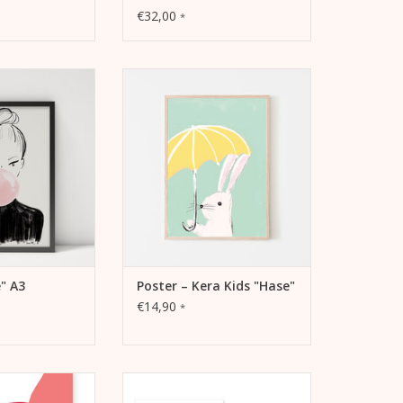
€32,00
*
ion "Bulle"
Illustration "Hase"
schen DinA3-
- im praktischen DinA3-
ssend für viele
Hochformat, passend für viele
rrahmen
Bilderrahmen
ig bedruckt
- einseitig bedruckt
it unbedrucktem
- Lieferung mit unbedrucktem
t in Plastikhülle,
Karton hinterlegt in Plastikhülle,
derrahmen
ohne Bilderrahmen
RB HINZUFÜGEN
ZUM WARENKORB HINZUFÜGEN
e" A3
Poster – Kera Kids "Hase"
€14,90
*
Campari Amalfi"
Poster Set mit 2 Postern (A1)
 Kera Till für