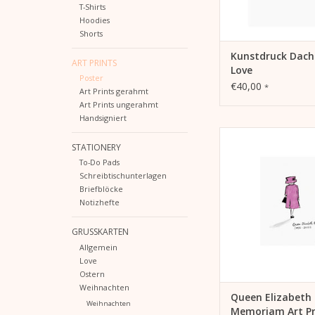
T-Shirts
Hoodies
Shorts
Kunstdruck Dac
ART PRINTS
Love
Poster
€40,00
*
Art Prints gerahmt
Art Prints ungerahmt
Handsigniert
Lichtbeständiger H
STATIONERY
Druck „Queen Eliz
Memoriam
To-Do Pads
auf weißem
Schreibtischunterlagen
Briefblöcke
Extrarough Feinstpa
Notizhefte
g/m²).
210 mm x 29
GRUSSKARTEN
ZUM WARENKORB HI
Allgemein
Love
Ostern
Weihnachten
Queen Elizabeth 
Weihnachten
Memoriam Art Pr