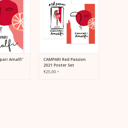
pari
Illustration "CAMPARI Red
druckpapier matt
Passion" gestaltet von Kera Till
-Hochformat
für Campari
uckt (Offsetdruck)
- 250 g Bilderdruckpapier matt
ng gerollt
- im DinA1-Hochformat
- einseitig bedruckt (Offsetdruck)
RB HINZUFÜGEN
- Lieferung gerollt
ZUM WARENKORB HINZUFÜGEN
pari Amalfi"
CAMPARI Red Passion
2021 Poster Set
€25,00
*