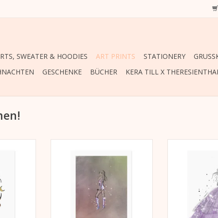
IRTS, SWEATER & HOODIES
ART PRINTS
STATIONERY
GRUSSK
HNACHTEN
GESCHENKE
BÜCHER
KERA TILL X THERESIENTHA
men!
P-Indigo-
Lichtbeständiger HP-Indigo-
Lichtbeständi
d Love“
Druck „Thanks Tay“
Druck „Gown
,
auf weißem,
auf w
pier (270
Extrarough Feinstpapier (270
Extrarough Fe
g/m²).
g/
0 mm
297 mm x 420 mm
297 mm 
NZUFÜGEN
ZUM WARENKORB HINZUFÜGEN
ZUM WARENKO