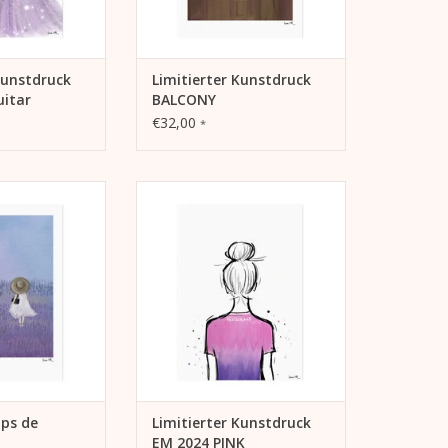
Kunstdruck
Limitierter Kunstdruck
itar
BALCONY
€32,00
*
ger HP-Indigo-
Lichtbeständiger HP-Indigo-
s de Lavande“
Druck „EM 2024 PINK“
eißem,
auf weißem,
instpapier (270
Extrarough Feinstpapier (270
m²)
g/m²).
x 420 mm
297 mm x 420 mm
auf 50 Stück
Limitiert auf 100 Stück
RB HINZUFÜGEN
ZUM WARENKORB HINZUFÜGEN
mps de
Limitierter Kunstdruck
EM 2024 PINK