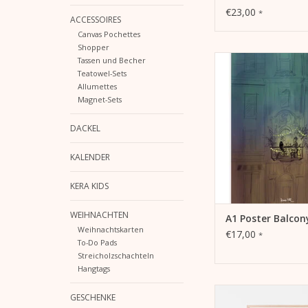
small
€23,00
*
ACCESSOIRES
Canvas Pochettes
Shopper
A1 Poster Balcony ge
Tassen und Becher
Kera Till
Teatowel-Sets
- 250 g Bilderdruckp
Allumettes
Magnet-Sets
- im DinA1-Hoch
- beidseitig bed
(Offsetdruc
DACKEL
- Lieferung ger
KALENDER
ZUM WARENKORB HI
KERA KIDS
WEIHNACHTEN
A1 Poster Balcon
Weihnachtskarten
€17,00
*
To-Do Pads
Streicholzschachteln
Hangtags
Illustration "L’Arc-
GESCHENKE
- im praktischen