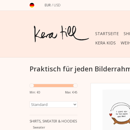
EUR
/
USD
STARTSEITE
SH
KERA KIDS
WEI
Praktisch für jeden Bilderrah
Lichtbeständiger H
Druck „Dachshun
Min: €
0
Max: €
45
auf weißem
Extrarough Feinstpa
g/m²).
297 mm x 42
SHIRTS, SWEATER & HOODIES
ZUM WARENKORB HI
Sweater