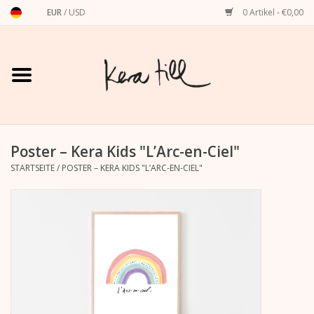
EUR
/
USD
0 Artikel - €0,00
Startseite
Shirts, Sweater & Hoodies
Art Prints
Poster – Kera Kids "L’Arc-en-Ciel"
STARTSEITE
/
POSTER – KERA KIDS "L’ARC-EN-CIEL"
Stationery
Grußkarten
Accessoires
Dackel