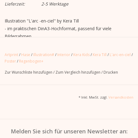
Lieferzeit:
2-5 Werktage
Illustration "L'arc -en-ciel" by Kera Till
- im praktischen DinA3-Hochformat, passend für viele
Bilderrahmen
- einseitig bedruckt
- Lieferung mit unbedrucktem Karton hinterlegt in Plastikhülle,
Artprint
/
Hase
/
Illustration#
/
Interior
/
Kera Kids
/
Kera Till
/
L'arc-en-ciel
/
ohne Bilderrahmen
Poster
/
Regenbogen+
Zur Wunschliste hinzufügen
/
Zum Vergleich hinzufügen
/
Drucken
* Inkl. MwSt. zzgl.
Versandkosten
Melden Sie sich für unseren Newsletter an: