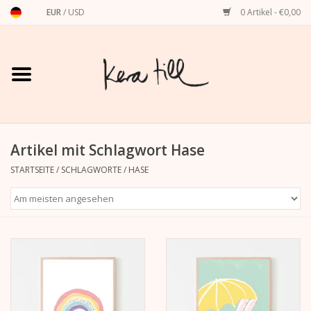
EUR
/
USD
0 Artikel - €0,00
Startseite
Shirts, Sweater & Hoodies
Art Prints
Artikel mit Schlagwort Hase
STARTSEITE
/
SCHLAGWORTE
/
HASE
Stationery
Grußkarten
Accessoires
Dackel