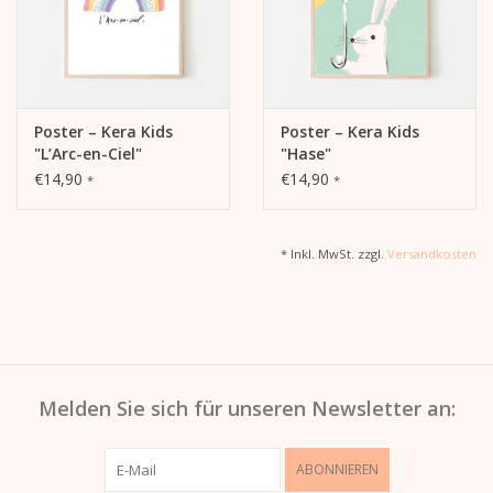
Kalender
Kera Kids
Poster – Kera Kids
Poster – Kera Kids
"L’Arc-en-Ciel"
"Hase"
Weihnachten
€14,90
€14,90
*
*
Geschenke
* Inkl. MwSt. zzgl.
Versandkosten
Bücher
Kera Till X THERESIENTHAL
Melden Sie sich für unseren Newsletter an:
Kera Till X GMEINER
ABONNIEREN