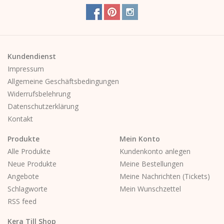
Kalender
Kera Kids
Kundendienst
Impressum
Weihnachten
Allgemeine Geschäftsbedingungen
Widerrufsbelehrung
Geschenke
Datenschutzerklärung
Kontakt
Bücher
Produkte
Mein Konto
Alle Produkte
Kundenkonto anlegen
Kera Till X THERESIENTHAL
Neue Produkte
Meine Bestellungen
Angebote
Meine Nachrichten (Tickets)
Schlagworte
Mein Wunschzettel
Kera Till X GMEINER
RSS feed
Kera Till Shop