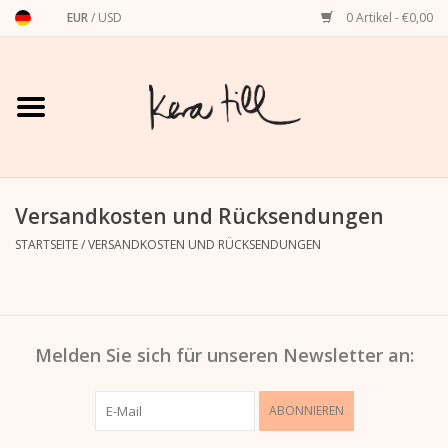
EUR
/
USD
0 Artikel - €0,00
Startseite
Shirts, Sweater & Hoodies
Art Prints
Versandkosten und Rücksendungen
STARTSEITE
/
VERSANDKOSTEN UND RÜCKSENDUNGEN
Stationery
Grußkarten
Melden Sie sich für unseren Newsletter an:
Accessoires
ABONNIEREN
Dackel