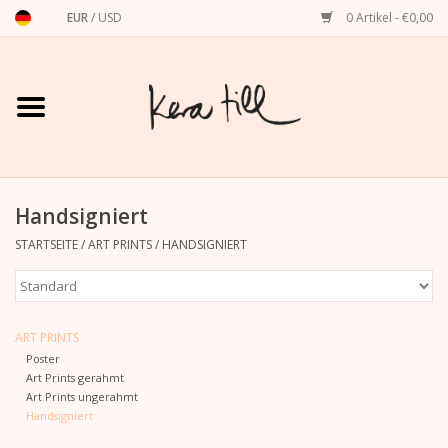
EUR
/
USD
0 Artikel - €0,00
Startseite
Shirts, Sweater & Hoodies
Art Prints
Handsigniert
STARTSEITE
/
ART PRINTS
/
HANDSIGNIERT
Stationery
Grußkarten
ART PRINTS
Poster
Accessoires
Art Prints gerahmt
Art Prints ungerahmt
Handsigniert
Dackel