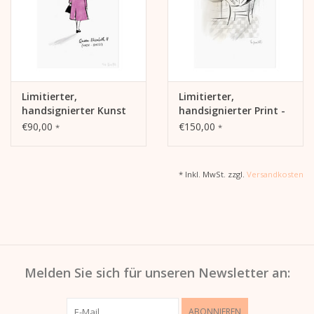
Limitierter,
Limitierter,
handsignierter Kunst
handsignierter Print -
Druck Queen Elizabeth
Balcony (E.A)
€90,00
€150,00
*
*
in Memoriam Art Print
(pink)
* Inkl. MwSt. zzgl.
Versandkosten
Melden Sie sich für unseren Newsletter an:
ABONNIEREN