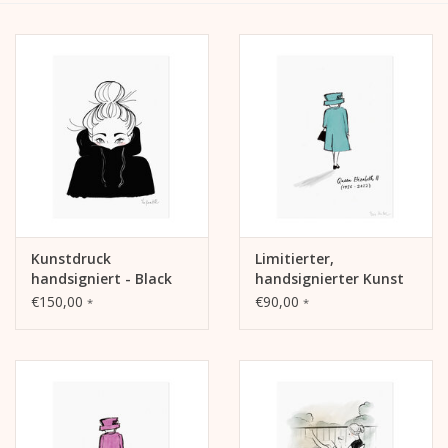
Kalender
Kera Kids
Weihnachten
Geschenke
Kunstdruck
Limitierter,
Bücher
handsigniert - Black
handsignierter Kunst
Hoodie
Druck Queen Elizabeth
€150,00
€90,00
*
*
in Memoriam Art Print
Kera Till X THERESIENTHAL
(türkis)
Kera Till X GMEINER