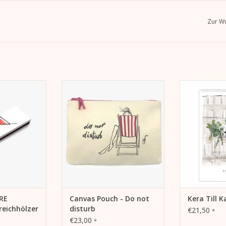
Zur Wu
extralange
Canvas Pouch - Do not disturb.
Für die eige
ür den eigenen
Schminkbeutel, Federmäppchen
Ge
s Geschenk für
oder Reise Pochette.
instag.
Der neue Wa
ZUM WARENKORB HINZUFÜGEN
by K
 HINZUFÜGEN
ZUM WARENK
VRE
Canvas Pouch - Do not
Kera Till 
reichhölzer
disturb
€21,50
*
€23,00
*