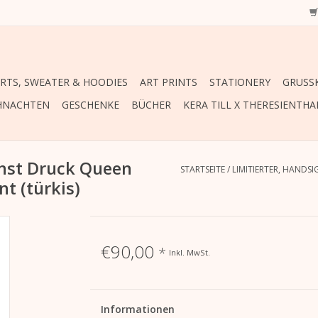
IRTS, SWEATER & HOODIES
ART PRINTS
STATIONERY
GRUSSK
HNACHTEN
GESCHENKE
BÜCHER
KERA TILL X THERESIENTHA
unst Druck Queen
STARTSEITE
/
LIMITIERTER, HANDS
t (türkis)
€90,00
*
Inkl. MwSt.
Informationen