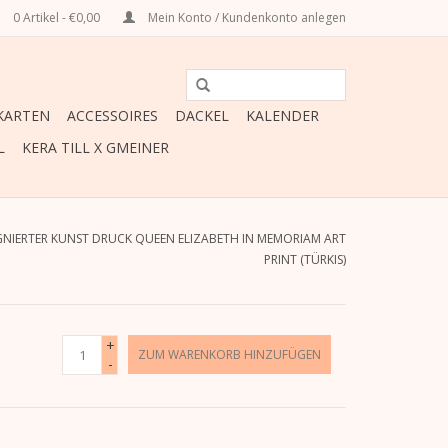
0 Artikel - €0,00
Mein Konto / Kundenkonto anlegen
ARTEN
ACCESSOIRES
DACKEL
KALENDER
L
KERA TILL X GMEINER
IGNIERTER KUNST DRUCK QUEEN ELIZABETH IN MEMORIAM ART
PRINT (TÜRKIS)
+
ZUM WARENKORB HINZUFÜGEN
-