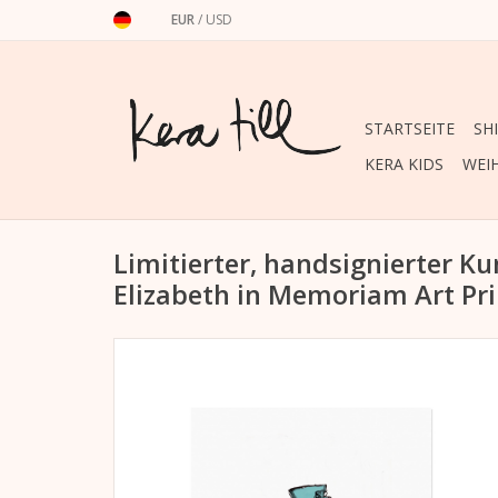
EUR
/
USD
STARTSEITE
SH
KERA KIDS
WEI
Limitierter, handsignierter K
Elizabeth in Memoriam Art Prin