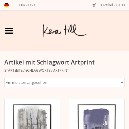
EUR
/
USD
0 Artikel - €0,00
Startseite
Shirts, Sweater & Hoodies
Art Prints
Artikel mit Schlagwort Artprint
STARTSEITE
/
SCHLAGWORTE
/
ARTPRINT
Stationery
Grußkarten
Accessoires
Dackel