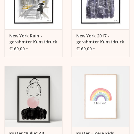
Kalender
Kera Kids
New York Rain -
New York 2017 -
gerahmter Kunstdruck
gerahmter Kunstdruck
Weihnachten
€169,00
€169,00
*
*
Geschenke
Bücher
Kera Till X THERESIENTHAL
Kera Till X GMEINER
Poster "Bulle" A3
Poster – Kera Kids