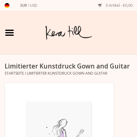
EUR
/
USD
0 Artikel - €0,00
Startseite
Shirts, Sweater & Hoodies
Art Prints
Limitierter Kunstdruck Gown and Guitar
STARTSEITE
/
LIMITIERTER KUNSTDRUCK GOWN AND GUITAR
Stationery
Grußkarten
Accessoires
Dackel