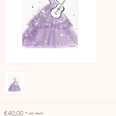
Kalender
Kera Kids
Weihnachten
Geschenke
Bücher
Kera Till X THERESIENTHAL
Kera Till X GMEINER
€40,00
*
Inkl. MwSt.