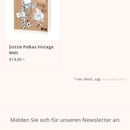
Kalender
Kera Kids
Weihnachten
Dottie Polkas Vintage
Welt
€14,90
*
Geschenke
Bücher
* Inkl. MwSt. zzgl.
Versandkosten
Kera Till X THERESIENTHAL
Kera Till X GMEINER
Melden Sie sich für unseren Newsletter an: