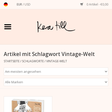
EUR
/
USD
0 Artikel - €0,00
Startseite
Shirts, Sweater & Hoodies
Art Prints
Artikel mit Schlagwort Vintage-Welt
STARTSEITE
/
SCHLAGWORTE
/
VINTAGE-WELT
Stationery
Grußkarten
Accessoires
Dackel