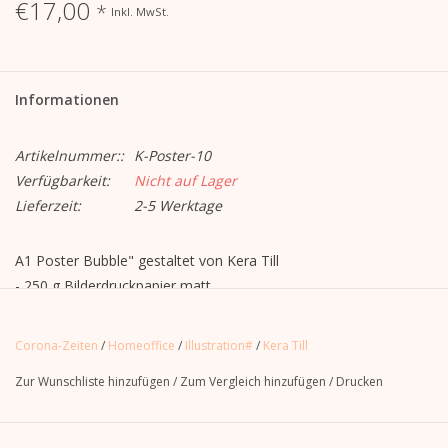
€17,00
*
Inkl. MwSt.
Informationen
Artikelnummer::
K-Poster-10
Verfügbarkeit:
Nicht auf Lager
Lieferzeit:
2-5 Werktage
A1 Poster Bubble" gestaltet von Kera Till
- 250 g Bilderdruckpapier matt
- im DinA1-Hochformat
- beidseitig bedruckt (Offsetdruck)
Corona-Zeiten
/
Homeoffice
/
Illustration#
/
Kera Till
- Lieferung gerollt
Zur Wunschliste hinzufügen
/
Zum Vergleich hinzufügen
/
Drucken