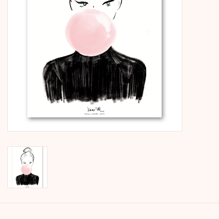
Kalender
Kera Kids
Weihnachten
Geschenke
Bücher
Kera Till X THERESIENTHAL
Kera Till X GMEINER