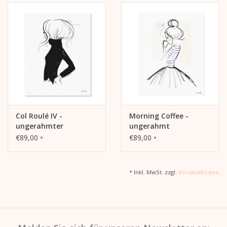
geschliffene Kanten.
51 cm x 41 cm x 2 cm
Diesen Druck ungerahmt bestellen.
Col Roulé IV -
Morning Coffee -
ungerahmter
ungerahmt
Kunstdruck
€89,00
€89,00
*
*
* Inkl. MwSt. zzgl.
Versandkosten