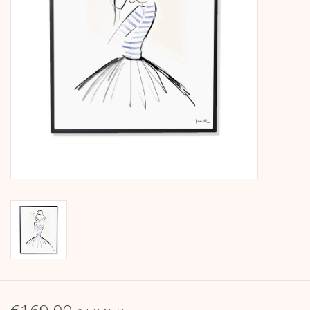
Kalender
Kera Kids
Weihnachten
Geschenke
Bücher
Kera Till X THERESIENTHAL
Kera Till X GMEINER