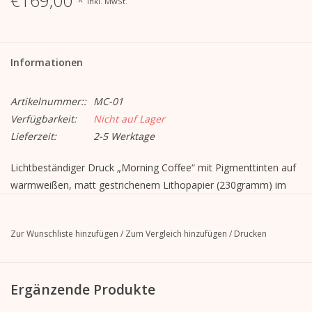
€169,00
*
Inkl. MwSt.
Informationen
Artikelnummer::
MC-01
Verfügbarkeit:
Nicht auf Lager
Lieferzeit:
2-5 Werktage
Lichtbeständiger Druck „Morning Coffee“ mit Pigmenttinten auf
warmweißen, matt gestrichenem Lithopapier (230gramm) im
schwarzen Aluminiumrahmen*.
Zur Wunschliste hinzufügen
/
Zum Vergleich hinzufügen
/
Drucken
* Der Rahmen verfügt über eine hochwertige und stabile MDF-
Rückwand mit einer 3-Punkt-Aufhängung. Alle Rückwände sind
mit Sicherheits-Drehverschlüssen ausgestattet. Das
Ergänzende Produkte
gewaschene Bilderglas (Floatglas) ist 2mm stark und hat