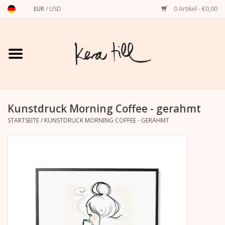
EUR
/
USD
0 Artikel - €0,00
Startseite
Shirts, Sweater & Hoodies
Art Prints
Kunstdruck Morning Coffee - gerahmt
STARTSEITE
/
KUNSTDRUCK MORNING COFFEE - GERAHMT
Stationery
Grußkarten
Accessoires
Dackel