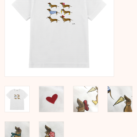
Kalender
Kera Kids
Weihnachten
Geschenke
Bücher
Kera Till X THERESIENTHAL
Kera Till X GMEINER