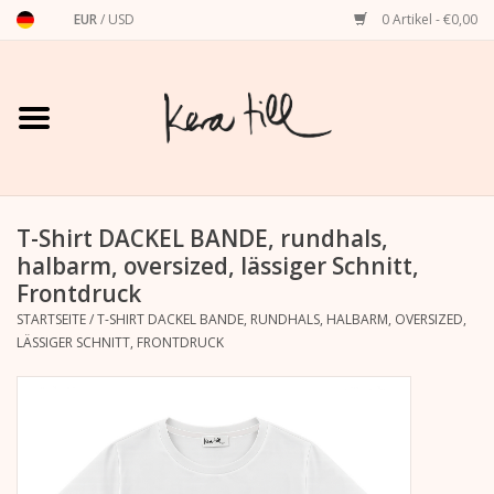
EUR
/
USD
0 Artikel - €0,00
Startseite
Shirts, Sweater & Hoodies
Art Prints
T-Shirt DACKEL BANDE, rundhals,
halbarm, oversized, lässiger Schnitt,
Frontdruck
Stationery
STARTSEITE
/
T-SHIRT DACKEL BANDE, RUNDHALS, HALBARM, OVERSIZED,
LÄSSIGER SCHNITT, FRONTDRUCK
Grußkarten
Accessoires
Dackel