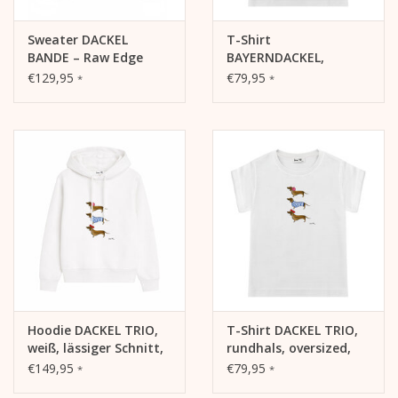
Details:
Sweater DACKEL
T-Shirt
BANDE – Raw Edge
BAYERNDACKEL,
Edition
rundhals, oversized,
€129,95
€79,95
*
*
Motiv „Dackel Trio“ mit drei Dackeln
lässiger Schnitt,
Frontdruck
Weiches, angenehmes Tragegefühl
Hochwertiger, langlebiger Print
Moderner Unisex-Fit
Vielseitig kombinierbar
Hoodie DACKEL TRIO,
T-Shirt DACKEL TRIO,
weiß, lässiger Schnitt,
rundhals, oversized,
Frontdruck
lässiger Schnitt,
€149,95
€79,95
*
*
Frontdruck