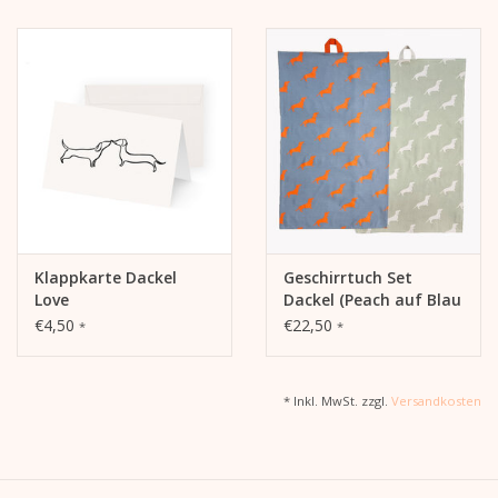
Klappkarte Dackel
Geschirrtuch Set
Love
Dackel (Peach auf Blau
/ Weiß auf Salbei)
€4,50
€22,50
*
*
* Inkl. MwSt. zzgl.
Versandkosten