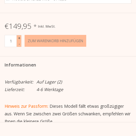
€149,95
*
Inkl. MwSt.
+
ZUM WARENKORB HINZUFÜGEN
-
Informationen
Verfügbarkeit:
Auf Lager
(2)
Lieferzeit:
4-6 Werktage
Hinweis zur Passform:
Dieses Modell fällt etwas großzügiger
aus. Wenn Sie zwischen zwei Größen schwanken, empfehlen wir
Ihnen die kleinere Größe.
Der „Dackel Trio“-Hoodie vereint Charakter, Wärme und Qualität