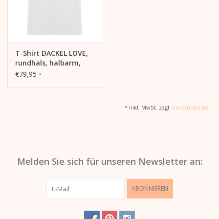
T-Shirt DACKEL LOVE,
rundhals, halbarm,
oversized, lässiger
€79,95
*
Schnitt, Frontdruck
* Inkl. MwSt. zzgl.
Versandkosten
Melden Sie sich für unseren Newsletter an:
ABONNIEREN