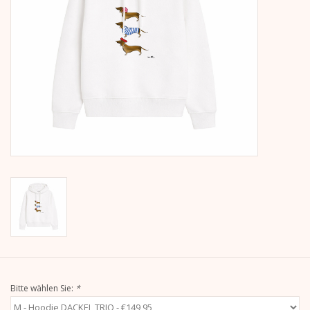
Kalender
Kera Kids
Weihnachten
Geschenke
Bücher
Kera Till X THERESIENTHAL
Kera Till X GMEINER
Bitte wählen Sie:
*