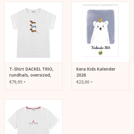
T-Shirt DACKEL TRIO,
Kera Kids Kalender
rundhals, oversized,
2026
lässiger Schnitt,
€79,95
€23,00
*
*
Frontdruck