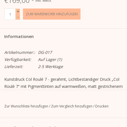
€169,00
*
Inkl. MwSt.
+
ZUM WARENKORB HINZUFÜGEN
-
Informationen
Artikelnummer::
DG-017
Verfügbarkeit:
Auf Lager
(1)
Lieferzeit:
2-5 Werktage
Kunstdruck Col Roulé 7 - gerahmt, Lichtbeständiger Druck „Col
Roulé 7“ mit Pigmenttinten auf warmweißen, matt gestrichenem
Lithopapier (230gramm) im schwarzen Rahmen*.
Zur Wunschliste hinzufügen
/
Zum Vergleich hinzufügen
/
Drucken
* Der Aluminiumrahmen verfügt über eine hochwertige und
stabile MDF-Rückwand mit einer 3-Punkt-Aufhängung. Alle
Rückwände sind mit Sicherheits-Drehverschlüssen ausgestattet.