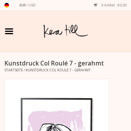
EUR
/
USD
0 Artikel - €0,00
Startseite
Shirts, Sweater & Hoodies
Art Prints
Kunstdruck Col Roulé 7 - gerahmt
STARTSEITE
/
KUNSTDRUCK COL ROULÉ 7 - GERAHMT
Stationery
Grußkarten
Accessoires
Dackel