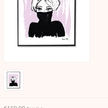
Kalender
Kera Kids
Weihnachten
Geschenke
Bücher
Kera Till X THERESIENTHAL
Kera Till X GMEINER