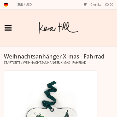
EUR
/
USD
0 Artikel - €0,00
Startseite
Shirts, Sweater & Hoodies
Art Prints
Weihnachtsanhänger X-mas - Fahrrad
STARTSEITE
/
WEIHNACHTSANHÄNGER X-MAS - FAHRRAD
Stationery
Grußkarten
Accessoires
Dackel