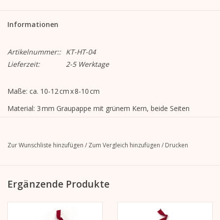
Informationen
Artikelnummer::
KT-HT-04
Lieferzeit:
2-5 Werktage
Maße: ca. 10-12 cm x 8-10 cm
Material: 3 mm Graupappe mit grünem Kern, beide Seiten
laminiert mit 150 g/m² weißem Kraftpapier, FSC
zertifiziert, Ripsband in grün
Zur Wunschliste hinzufügen
/
Zum Vergleich hinzufügen
/
Drucken
Veredelung:
bedruckte Seite: matt Laminierung
unbedruckte Seite: keine
Ergänzende Produkte
Motiv: FAHRRAD