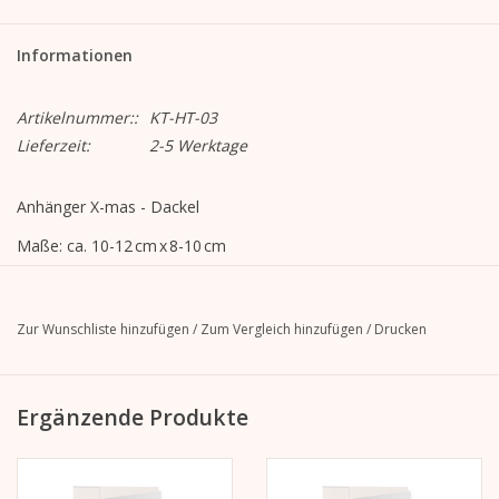
Informationen
Artikelnummer::
KT-HT-03
Lieferzeit:
2-5 Werktage
Anhänger X-mas - Dackel
Maße: ca. 10-12 cm x 8-10 cm
Material: 3 mm Graupappe mit rotem Kern, beide Seiten
laminiert mit 150 g/m² weißem Kraftpapier, FSC
Zur Wunschliste hinzufügen
/
Zum Vergleich hinzufügen
/
Drucken
zertifiziert, Ripsband in rot
Veredelung:
bedruckte Seite: matt Laminierung
Ergänzende Produkte
unbedruckte Seite: keine
Motiv: DACKEL