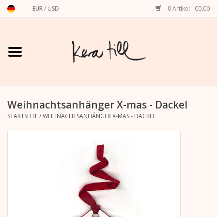
EUR
/
USD
0 Artikel - €0,00
Startseite
Shirts, Sweater & Hoodies
Art Prints
Weihnachtsanhänger X-mas - Dackel
STARTSEITE
/
WEIHNACHTSANHÄNGER X-MAS - DACKEL
Stationery
Grußkarten
Accessoires
Dackel