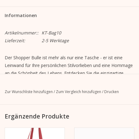
Informationen
Artikelnummer::
KT-Bag10
Lieferzeit:
2-5 Werktage
Der Shopper Bulle ist mehr als nur eine Tasche - er ist eine
Leinwand für Ihre persönlichen Stilvorlieben und eine Hommage
an die Schönheit des Lebens. Entdecken Sie die einzigartige
Fusion von Mode und Illustration mit dem Kera Till Shopper und
machen Sie jeden Einkauf zu einem inspirierenden Erlebnis.
Zur Wunschliste hinzufügen
/
Zum Vergleich hinzufügen
/
Drucken
Maße:
- Tasche: 40cm x 30cm x 15cm
- Träger: 62cm x 2cm
Ergänzende Produkte
Material:
- Außen: 450g gebürstete Baumwolle, weiß