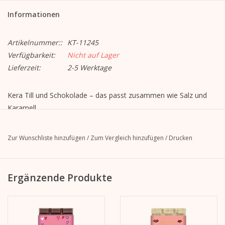
Informationen
Artikelnummer::
KT-11245
Verfügbarkeit:
Nicht auf Lager
Lieferzeit:
2-5 Werktage
Kera Till und Schokolade – das passt zusammen wie Salz und
Karamell,
wie Kakao und Nüsse. Deswegen gibt es jetzt eine eigene
Schokoladen-Edition „Le chocolat de Kera Till“ aus dem Hause
Zur Wunschliste hinzufügen
/
Zum Vergleich hinzufügen
/
Drucken
Gmeiner.
Kera hat für ihre Lieblingssorten frühlingshafte Illustrationen
gezeichnet und
Ergänzende Produkte
herausgekommen ist das perfekte Geschenk, zum Geburtstag
oder einfach so,
weil jetzt der Frühling kommt.
Und natürlich auch für alle, die sich selbst