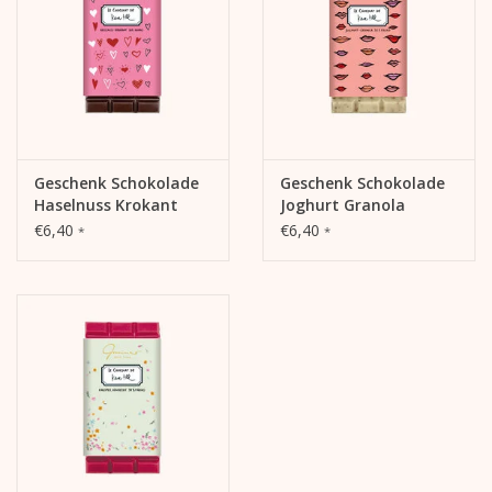
eine kleine Freude machen wollen.
Sorte: Kera Till Schokolade 100g - Gebrannte Mandel - Strauß
Zutaten:
Zucker, Kakaobutter, Voll
milch
pulver, Kakaomasse,
Mandeln
((Zucker,
Mandeln
, Öle (Raps, Kokos), Überzugsmittel:
Geschenk Schokolade
Geschenk Schokolade
Schellack,
Haselnuss Krokant
Joghurt Granola
Farbstoff: Zucker-kulör, Emulgator: Sonnenblumenlecithine)),
€6,40
€6,40
*
*
Emulgator:
Soja
lecithin, natürlicher Vanilleextrakt, Speisesalz.
Kann Spuren von Gluten und anderen Schalenfrüchten enthalten.
Grammatur: 100g
MHD: 4 Monate nach Produktion