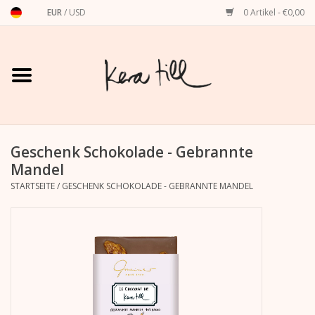
EUR
/
USD
0 Artikel - €0,00
Startseite
Shirts, Sweater & Hoodies
Art Prints
Geschenk Schokolade - Gebrannte
Mandel
STARTSEITE
/
GESCHENK SCHOKOLADE - GEBRANNTE MANDEL
Stationery
Grußkarten
Accessoires
Dackel