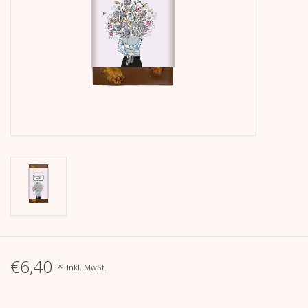
Kalender
Kera Kids
Weihnachten
Geschenke
Bücher
Kera Till X THERESIENTHAL
Kera Till X GMEINER
€6,40
*
Inkl. MwSt.