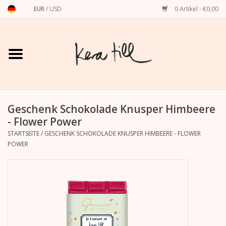
EUR
/
USD
0 Artikel - €0,00
Startseite
Shirts, Sweater & Hoodies
Art Prints
Geschenk Schokolade Knusper Himbeere
- Flower Power
STARTSEITE
/
GESCHENK SCHOKOLADE KNUSPER HIMBEERE - FLOWER
Stationery
POWER
Grußkarten
Accessoires
Dackel