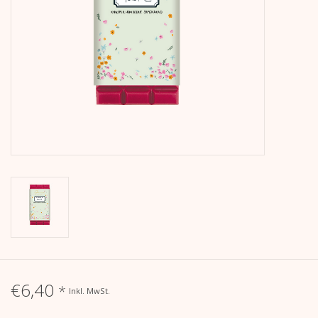
Kalender
Kera Kids
Weihnachten
Geschenke
Bücher
Kera Till X THERESIENTHAL
Kera Till X GMEINER
€6,40
*
Inkl. MwSt.