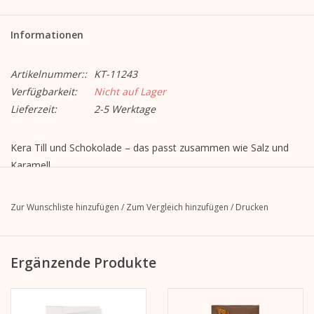
Informationen
Artikelnummer::
KT-11243
Verfügbarkeit:
Nicht auf Lager
Lieferzeit:
2-5 Werktage
Kera Till und Schokolade – das passt zusammen wie Salz und
Karamell,
wie Kakao und Nüsse. Deswegen gibt es jetzt eine eigene
Schokoladen-Edition „Le chocolat de Kera Till“ aus dem Hause
Zur Wunschliste hinzufügen
/
Zum Vergleich hinzufügen
/
Drucken
Gmeiner.
Kera hat für ihre Lieblingssorten frühlingshafte Illustrationen
gezeichnet und herausgekommen ist das perfekte Geschenk zu
Ergänzende Produkte
Ostern, zum Geburtstag oder einfach so, weil
jetzt der Frühling kommt. Und natürlich auch für alle, die sich
selbst