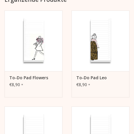
mit verstärkter Rückpappe (grau, ca. 1 mm stark, unbedruckt)
cellophaniert
To-Do Pad Flowers
To-Do Pad Leo
€8,90
€8,90
*
*