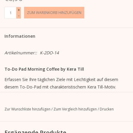
+
ZUM WARENKORB HINZUFÜGEN
-
Informationen
Artikelnummer::
K-2DO-14
To-Do Pad Morning Coffee by Kera Till
Erfassen Sie Ihre täglichen Ziele mit Leichtigkeit auf diesem
diesem To-Do-Pad mit charakteristischem Kera Till-Motiv.
Liniert mit Illustration
9,9 cm breit x 21 cm hoch
Zur Wunschliste hinzufügen
/
Zum Vergleich hinzufügen
/
Drucken
100 Blatt
120g Offsetpapier, weiß
Leimbindung oben
Ergänzende Produkte