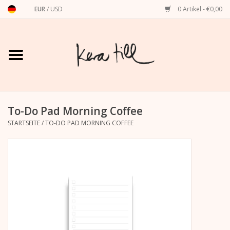
EUR
/
USD
0 Artikel - €0,00
Startseite
Shirts, Sweater & Hoodies
Art Prints
To-Do Pad Morning Coffee
STARTSEITE
/
TO-DO PAD MORNING COFFEE
Stationery
Grußkarten
Accessoires
Dackel