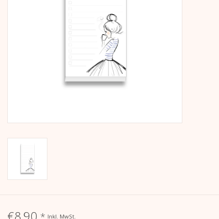
Kalender
Kera Kids
Weihnachten
Geschenke
Bücher
Kera Till X THERESIENTHAL
Kera Till X GMEINER
€8,90
*
Inkl. MwSt.