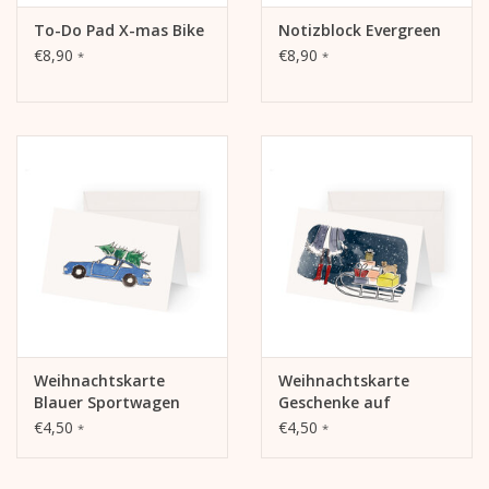
To-Do Pad X-mas Bike
Notizblock Evergreen
€8,90
€8,90
*
*
Weihnachtskarte
Weihnachtskarte
Blauer Sportwagen
Geschenke auf
Schlitten
€4,50
€4,50
*
*