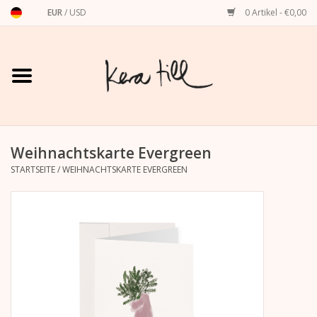
EUR
/
USD
0 Artikel - €0,00
Startseite
Shirts, Sweater & Hoodies
Art Prints
Weihnachtskarte Evergreen
STARTSEITE
/
WEIHNACHTSKARTE EVERGREEN
Stationery
Grußkarten
Accessoires
Dackel