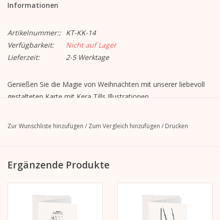
Informationen
Artikelnummer::
KT-KK-14
Verfügbarkeit:
Nicht auf Lager
Lieferzeit:
2-5 Werktage
Genießen Sie die Magie von Weihnachten mit unserer liebevoll
gestalteten Karte mit Kera Tills Illustrationen.
Weihnachtskarte Evergreen
Format closed: A6, 105 mm x 148 mm
Zur Wunschliste hinzufügen
/
Zum Vergleich hinzufügen
/
Drucken
Format open: A5, 148 mm x 210 mm
MetaPaper Extrasmooth Warm White 270g
Including envelope, straight flap with peel-off strip, without
Ergänzende Produkte
lining, unprinted
C6 envelope Metapaper Extrarough Warmwhite 120 g/m
The image is on the front.
The inside and the back are blank and writable.