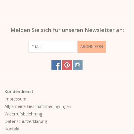
Kalender
Melden Sie sich für unseren Newsletter an:
Kera Kids
Weihnachten
ABONNIEREN
Geschenke
Bücher
Kundendienst
Kera Till X THERESIENTHAL
Impressum
Allgemeine Geschäftsbedingungen
Kera Till X GMEINER
Widerrufsbelehrung
Datenschutzerklärung
Kontakt