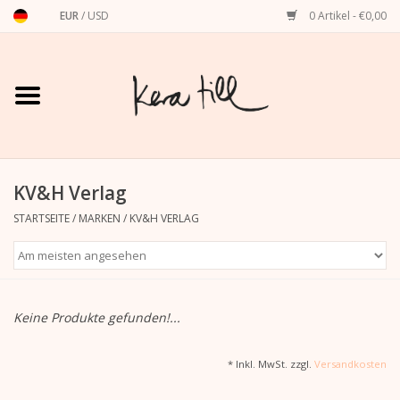
EUR
/
USD
0 Artikel - €0,00
Startseite
Shirts, Sweater & Hoodies
Art Prints
KV&H Verlag
STARTSEITE
/
MARKEN
/
KV&H VERLAG
Stationery
Grußkarten
Keine Produkte gefunden!...
Accessoires
* Inkl. MwSt. zzgl.
Versandkosten
Dackel