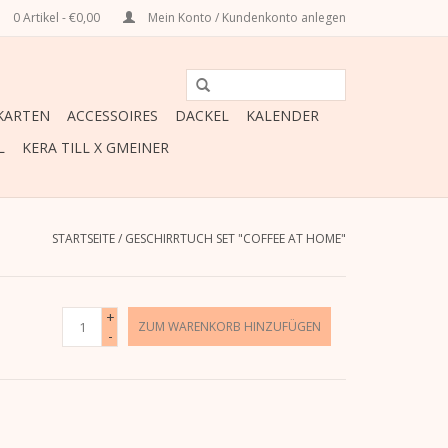
0 Artikel - €0,00
Mein Konto / Kundenkonto anlegen
ARTEN
ACCESSOIRES
DACKEL
KALENDER
L
KERA TILL X GMEINER
STARTSEITE
/
GESCHIRRTUCH SET "COFFEE AT HOME"
+
ZUM WARENKORB HINZUFÜGEN
-