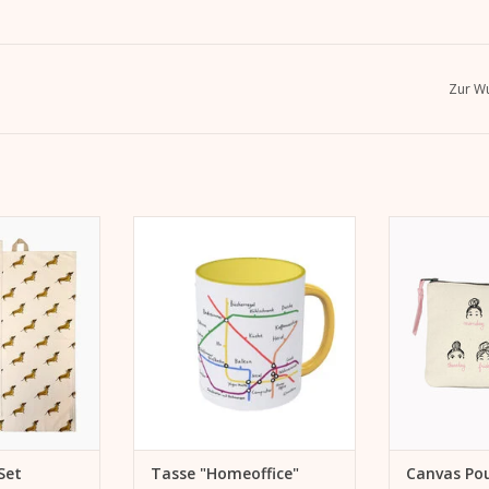
Zur Wu
"Bavaria". Für
Tasse aus Keramik mit Kera Till-
Canvas Pouch
he oder als
Motiv,
Für alle Top-k
schenk.
gelber Innenbeschichtung und
Trägerinnen
gelbem Henkel
Canvas
 HINZUFÜGEN
Fassungsvermögen: 300ml
Schminkbeute
oder Rei
ZUM WARENKORB HINZUFÜGEN
ZUM WARENK
Set
Tasse "Homeoffice"
Canvas Po