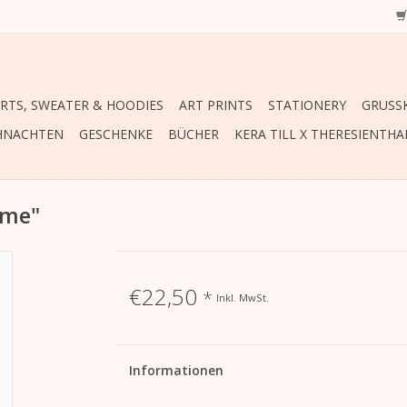
IRTS, SWEATER & HOODIES
ART PRINTS
STATIONERY
GRUSSK
HNACHTEN
GESCHENKE
BÜCHER
KERA TILL X THERESIENTHA
ome"
€22,50
*
Inkl. MwSt.
Informationen