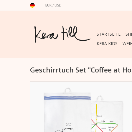
EUR
/
USD
STARTSEITE
SH
KERA KIDS
WEI
Geschirrtuch Set "Coffee at H