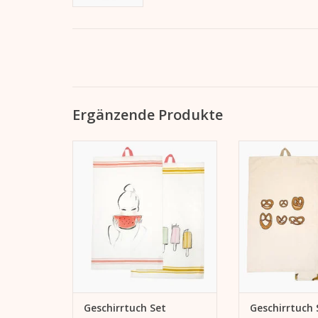
Ergänzende Produkte
Geschirrtuch Set "Summer". Für
Geschirrtuch Set 
die eigene Küche oder als
die eigene Küc
Einzugsgeschenk.
Einzugsge
ZUM WARENKORB HINZUFÜGEN
ZUM WARENKORB
Geschirrtuch Set
Geschirrtuch 