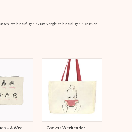
nschliste hinzufügen
/
Zum Vergleich hinzufügen
/
Drucken
 - A Week of Buns
Canvas Weekender Watermelon
not, Dutt oder Bun
Als Shopper, Handtasche,
: "Week of Buns"
Beachbag, ...
 Pochette.
ZUM WARENKORB HINZUFÜGEN
l, Federmäppchen
se Pochette.
ORB HINZUFÜGEN
uch - A Week
Canvas Weekender