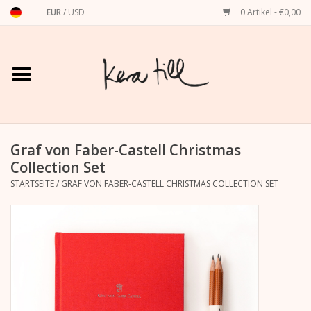
EUR
/
USD
0 Artikel - €0,00
Startseite
Shirts, Sweater & Hoodies
Art Prints
Graf von Faber-Castell Christmas
Collection Set
STARTSEITE
/
GRAF VON FABER-CASTELL CHRISTMAS COLLECTION SET
Stationery
Grußkarten
Accessoires
Dackel