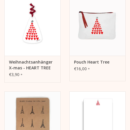
Bleistifte mit Banderole:
Drei holzgefasste Bleistifte Guilloche, lang
Weihnachtsanhänger
Pouch Heart Tree
X-mas - HEART TREE
€16,00
*
€3,90
*