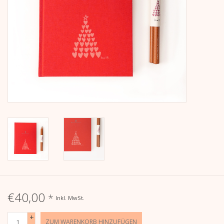
Kalender
Kera Kids
Weihnachten
Geschenke
Bücher
Kera Till X THERESIENTHAL
Kera Till X GMEINER
€40,00
*
Inkl. MwSt.
+
ZUM WARENKORB HINZUFÜGEN