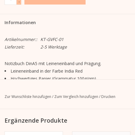
-
Informationen
Artikelnummer::
KT-GVFC-01
Lieferzeit:
2-5 Werktage
Notizbuch DinA5 mit Leineneinband und Prägung.
Leineneinband in der Farbe India Red
Hochwertiges Papier (Grammatur 100g/qm)
Speziell geglättete Oberfläche, für einen besonders hohen
Schreibkomfort
Zur Wunschliste hinzufügen
/
Zum Vergleich hinzufügen
/
Drucken
160 Seiten, naturweiß, blanko
Mit aufwändiger Fadenheftung der einzelnen Bögen und
weißem Zeichenbändchen
Ergänzende Produkte
Liebevoll von Kera Till gezeichnete Illustrationen verleihen
den Leinenbüchern eine individuelle Note