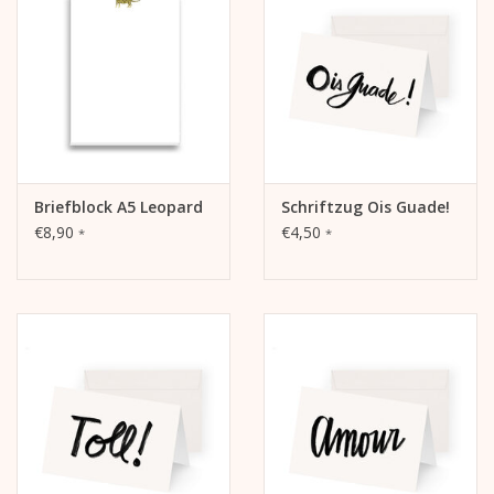
Die Abbildung befindet sich auf der Vorderseite.
Die Innenseite und die Rückseite sind blanko und beschreibbar.
Briefblock A5 Leopard
Schriftzug Ois Guade!
€8,90
€4,50
*
*