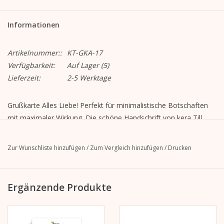
Informationen
Artikelnummer::
KT-GKA-17
Verfügbarkeit:
Auf Lager
(5)
Lieferzeit:
2-5 Werktage
Grußkarte Alles Liebe! Perfekt für minimalistische Botschaften
mit maximaler Wirkung. Die schöne Handschrift von kera Till
macht jeden Gruß zum Hingucker.
Motiv "Alles Liebe"
Zur Wunschliste hinzufügen
/
Zum Vergleich hinzufügen
/
Drucken
Format geschlossen: A6, 105 mm x 148 mm
Format geöffnet: A5, 148 mm x 210 mm
MetaPaper Extrasmooth Warmweiß 270g
Ergänzende Produkte
Inklusive Kuvert, gerade Lasche mit Abziehstreifen, ohne Futter,
unbedruckt
C6-Umschlag Metapaper Extrarough Warmwhite 120 g/m