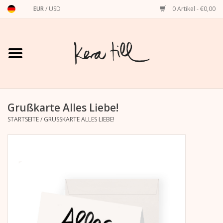
EUR
/
USD
0 Artikel - €0,00
Startseite
Shirts, Sweater & Hoodies
Art Prints
Grußkarte Alles Liebe!
STARTSEITE
/
GRUSSKARTE ALLES LIEBE!
Stationery
Grußkarten
Accessoires
Dackel