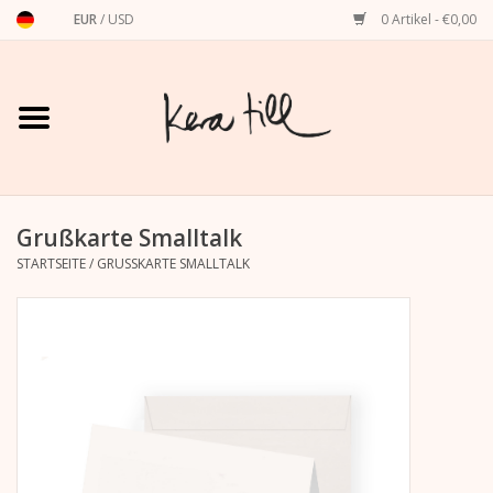
EUR
/
USD
0 Artikel - €0,00
Startseite
Shirts, Sweater & Hoodies
Art Prints
Grußkarte Smalltalk
STARTSEITE
/
GRUSSKARTE SMALLTALK
Stationery
Grußkarten
Accessoires
Dackel