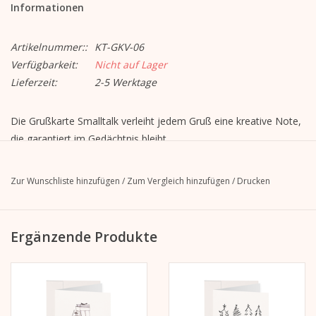
Informationen
Artikelnummer::
KT-GKV-06
Verfügbarkeit:
Nicht auf Lager
Lieferzeit:
2-5 Werktage
Die Grußkarte Smalltalk verleiht jedem Gruß eine kreative Note,
die garantiert im Gedächtnis bleibt.
Motiv "Smalltalk"
Format geschlossen: A6, 105 mm x 148 mm
Zur Wunschliste hinzufügen
/
Zum Vergleich hinzufügen
/
Drucken
Format geöffnet: A5, 148 mm x 210 mm
MetaPaper Extrasmooth Warmweiß 270g
Inklusive Kuvert, gerade Lasche mit Abziehstreifen, ohne Futter,
Ergänzende Produkte
unbedruckt
C6-Umschlag Metapaper Extrarough Warmwhite 120 g/m
Die Abbildung befindet sich auf der Vorderseite.
Die Innenseite und die Rückseite sind blanko und beschreibbar.