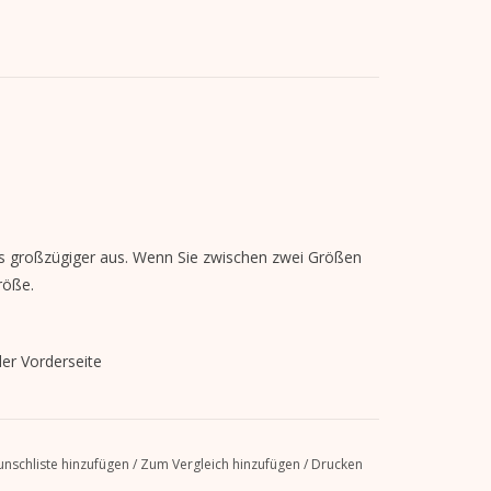
as großzügiger aus. Wenn Sie zwischen zwei Größen
röße.
der Vorderseite
er Polyester
nschliste hinzufügen
/
Zum Vergleich hinzufügen
/
Drucken
,
angerauter Innenseite (brushed)
– weich und