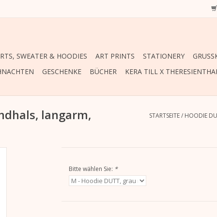
IRTS, SWEATER & HOODIES
ART PRINTS
STATIONERY
GRUSSK
HNACHTEN
GESCHENKE
BÜCHER
KERA TILL X THERESIENTHA
ndhals, langarm,
STARTSEITE
/
HOODIE DUT
Bitte wählen Sie:
*