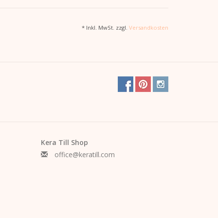
genehme Oberfläche
* Inkl. MwSt. zzgl.
Versandkosten
ündchen
eren Detail – schlicht, bequem und hochwertig
Kera Till Shop
office@keratill.com