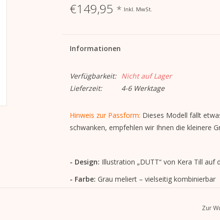
€149,95
*
Inkl. MwSt.
Informationen
Verfügbarkeit:
Nicht auf Lager
Lieferzeit:
4-6 Werktage
Hinweis zur Passform:
Dieses Modell fällt etw
schwanken, empfehlen wir Ihnen die kleinere G
- Design:
Illustration „DUTT“ von Kera Till auf 
- Farbe:
Grau meliert – vielseitig kombinierbar
- Material:
80 % Bio-Baumwolle, 20 % recycelt
Zur Wu
- Qualität:
Robuster Sweatstoff mit
320 g/m²