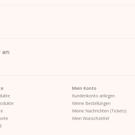
wärmend
- Garn:
Feines 30/1 Garn – für eine glatte, an
- Schnitt:
Klassischer Kapuzenpullover, Rippb
Ein alltagstauglicher Hoodie mit einem besond
verarbeitet.
 an:
te
Mein Konto
dukte
Kundenkonto anlegen
odukte
Meine Bestellungen
te
Meine Nachrichten (Tickets)
orte
Mein Wunschzettel
d