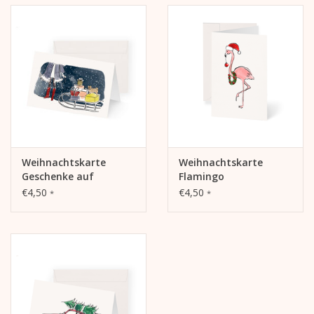
Weihnachtskarte
Weihnachtskarte
Geschenke auf
Flamingo
Schlitten
€4,50
€4,50
*
*