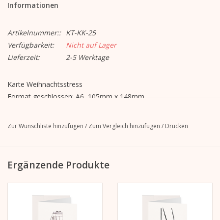
Informationen
Artikelnummer::
KT-KK-25
Verfügbarkeit:
Nicht auf Lager
Lieferzeit:
2-5 Werktage
Karte Weihnachtsstress
Format geschlossen: A6, 105mm x 148mm
Format geöffnet: A5, 148mm x 210mm
MetaPaper Extrasmooth Warm White 270g
Zur Wunschliste hinzufügen
/
Zum Vergleich hinzufügen
/
Drucken
inkl. Briefkuvert, gerade Klappe mit Abziehstreifen, ohne Futter,
unbedruckt
C6-Kuvert Metapaper Extrarough Warmwhite 120 g/m
Ergänzende Produkte
Werden cellophaniert geliefert.
Die Illustration befindet sich auf der Vorderseite.
Die Innenseite und die Rückseite sind blanko und können
beschrieben werden.