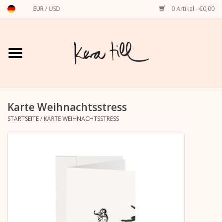
EUR
/
USD
0 Artikel - €0,00
Startseite
Shirts, Sweater & Hoodies
Art Prints
Karte Weihnachtsstress
STARTSEITE
/
KARTE WEIHNACHTSSTRESS
Stationery
Grußkarten
Accessoires
Dackel