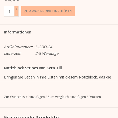
+
ZUM WARENKORB HINZUFÜGEN
-
Informationen
Artikelnummer::
K-2DO-24
Lieferzeit:
2-5 Werktage
Notizblock Stripes von Kera Till
Bringen Sie Leben in Ihre Listen mit diesem Notizblock, das die
moderne Illustration von Kera Till in den Mittelpunkt stellt.
liniert mit Illustration,
Zur Wunschliste hinzufügen
/
Zum Vergleich hinzufügen
/
Drucken
9,9 cm breit x 21 cm hoch
100 Blatt
120g Offsetpapier, weiß
Ergänzende Produkte