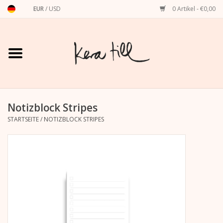
EUR
/
USD
0 Artikel - €0,00
Startseite
Shirts, Sweater & Hoodies
Art Prints
Notizblock Stripes
STARTSEITE
/
NOTIZBLOCK STRIPES
Stationery
Grußkarten
Accessoires
Dackel