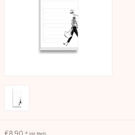
Kalender
Kera Kids
Weihnachten
Geschenke
Bücher
Kera Till X THERESIENTHAL
Kera Till X GMEINER
€8,90
*
Inkl. MwSt.