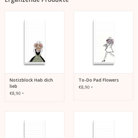
Oben geklebte Bindung
mit verstärktem Kartonrücken (grau, ca. 1 mm dick, unbedruckt)
in Zellophan verpackt
Notizblock Hab dich
To-Do Pad Flowers
lieb
€8,90
*
€8,90
*