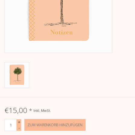
Kalender
Kera Kids
Weihnachten
Geschenke
Bücher
Kera Till X THERESIENTHAL
€15,00
*
Inkl. MwSt.
Kera Till X GMEINER
+
ZUM WARENKORB HINZUFÜGEN
-