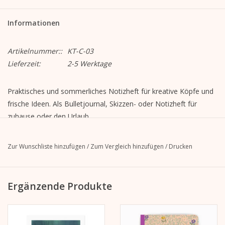
Informationen
Artikelnummer::
KT-C-03
Lieferzeit:
2-5 Werktage
Praktisches und sommerliches Notizheft für kreative Köpfe und
frische Ideen. Als Bulletjournal, Skizzen- oder Notizheft für
zuhause oder den Urlaub.
Format:
A5 // 148 x 210 mm
Zur Wunschliste hinzufügen
/
Zum Vergleich hinzufügen
/
Drucken
Material:
- Soft Cover aus 400 g/m² Papier; abgerundete Ecken,
Ergänzende Produkte
Goldfolienprägung (Schrift und Karomuster)
- 48 Seiten 80 g/m² Papier gepunktet
- Einband: Rückstichheftung