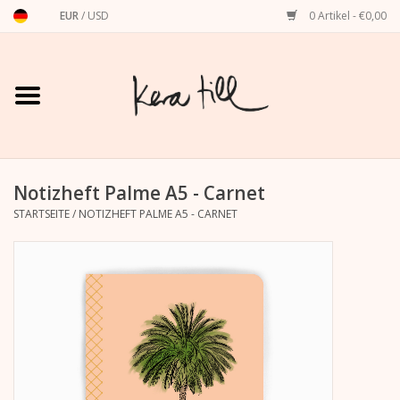
EUR
/
USD
0 Artikel - €0,00
Startseite
Shirts, Sweater & Hoodies
Art Prints
Notizheft Palme A5 - Carnet
STARTSEITE
/
NOTIZHEFT PALME A5 - CARNET
Stationery
Grußkarten
Accessoires
Dackel