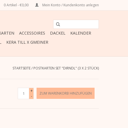
0 Artikel - €0,00
Mein Konto / Kundenkonto anlegen
ARTEN
ACCESSOIRES
DACKEL
KALENDER
L
KERA TILL X GMEINER
STARTSEITE
/
POSTKARTEN SET "DIRNDL" (3 X 2 STÜCK)
+
ZUM WARENKORB HINZUFÜGEN
-