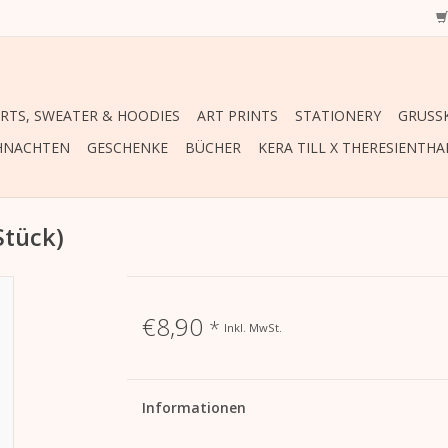
IRTS, SWEATER & HOODIES
ART PRINTS
STATIONERY
GRUSSK
HNACHTEN
GESCHENKE
BÜCHER
KERA TILL X THERESIENTHA
Stück)
€8,90
*
Inkl. MwSt.
Informationen