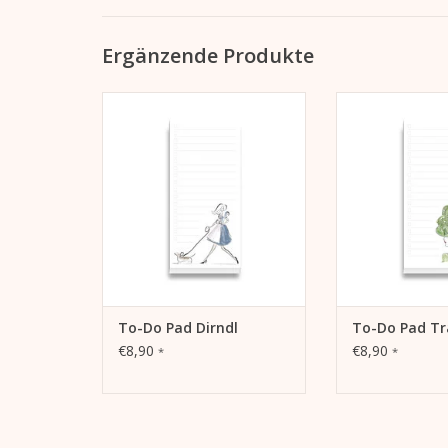
Ergänzende Produkte
Notizpad für Listen zum
Erleben Sie eine 
Abhaken von Erledigungen,
der Produktivität
mehr Produktivität, festhalten
To-Do-Pads. Di
von Zielen und Träumen
Illustrationen
Inspira
ZUM WARENKORB HINZUFÜGEN
ZUM WARENKORB
To-Do Pad Dirndl
To-Do Pad Tr
€8,90
€8,90
*
*