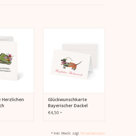
Kera Till Motiv
Glückwunschkarte Kera Till Motiv
en Glückwunsch
"Bayerischer Dackel" auf
htenhut"
Klappkarte
ORB HINZUFÜGEN
ZUM WARENKORB HINZUFÜGEN
 Herzlichen
Glückwunschkarte
ch
Bayerischer Dackel
ut
€4,50
*
* Inkl. MwSt. zzgl.
Versandkosten