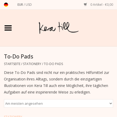
EUR
/
USD
0 Artikel - €0,00
Startseite
Shirts, Sweater & Hoodies
Art Prints
To-Do Pads
STARTSEITE
/
STATIONERY
/
TO-DO PADS
Stationery
Diese To-Do Pads sind nicht nur ein praktisches Hilfsmittel zur
Organisation ihres Alltags, sondern durch die einzigartigen
Grußkarten
Illustrationen von Kera Till auch eine Möglicheit, ihre täglichen
Aufgaben auf eine inspirierende Weise zu erledigen.
Accessoires
Dackel
STATIONERY