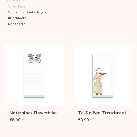
To-Do Pads
Schreibtischunterlagen
Kalender
Briefblöcke
Notizhefte
Kera Kids
Weihnachten
Geschenke
Bücher
Kera Till X THERESIENTHAL
Notizblock Flowerbike
To-Do Pad Trenchcoat
Kera Till X GMEINER
€8,90
€8,90
*
*