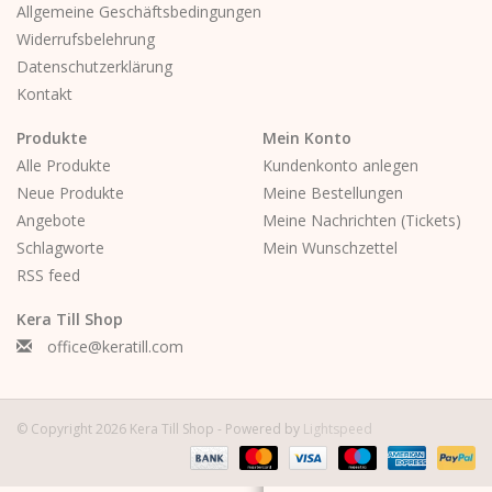
bequeme Passform
Allgemeine Geschäftsbedingungen
Widerrufsbelehrung
Ob für entspannte Coffee-Dates oder kreative Tage im
Datenschutzerklärung
Atelier
Kontakt
Produkte
Mein Konto
Alle Produkte
Kundenkonto anlegen
Neue Produkte
Meine Bestellungen
Angebote
Meine Nachrichten (Tickets)
Schlagworte
Mein Wunschzettel
RSS feed
Kera Till Shop
office@keratill.com
© Copyright 2026 Kera Till Shop - Powered by
Lightspeed