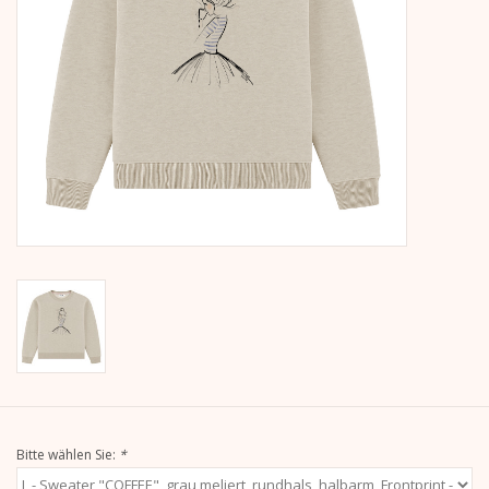
Kalender
Kera Kids
Weihnachten
Geschenke
Bücher
Kera Till X THERESIENTHAL
Kera Till X GMEINER
Bitte wählen Sie:
*