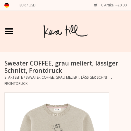
EUR
/
USD
0 Artikel - €0,00
Startseite
Shirts, Sweater & Hoodies
Art Prints
Sweater COFFEE, grau meliert, lässiger
Schnitt, Frontdruck
STARTSEITE
/
SWEATER COFFEE, GRAU MELIERT, LÄSSIGER SCHNITT,
Stationery
FRONTDRUCK
Grußkarten
Accessoires
Dackel