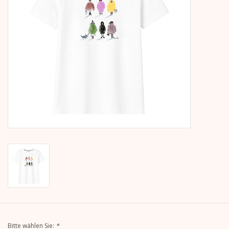
Kalender
Kera Kids
Weihnachten
Geschenke
Bücher
Kera Till X THERESIENTHAL
Kera Till X GMEINER
Bitte wählen Sie:
*