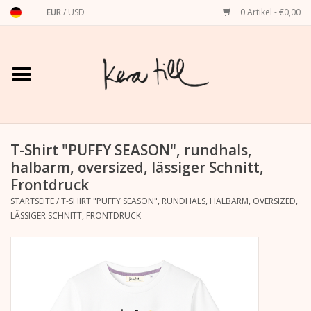
EUR
/
USD
0 Artikel - €0,00
Startseite
Shirts, Sweater & Hoodies
Art Prints
T-Shirt "PUFFY SEASON", rundhals,
halbarm, oversized, lässiger Schnitt,
Frontdruck
Stationery
STARTSEITE
/
T-SHIRT "PUFFY SEASON", RUNDHALS, HALBARM, OVERSIZED,
LÄSSIGER SCHNITT, FRONTDRUCK
Grußkarten
Accessoires
Dackel