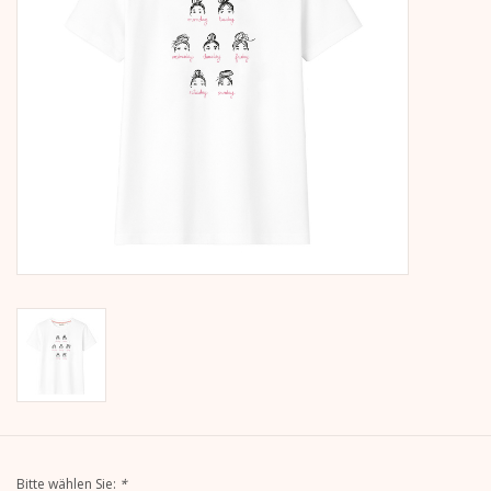
Kalender
Kera Kids
Weihnachten
Geschenke
Bücher
Kera Till X THERESIENTHAL
Kera Till X GMEINER
Bitte wählen Sie:
*