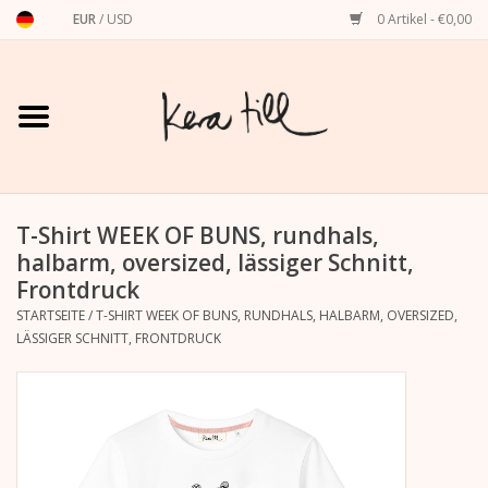
EUR
/
USD
0 Artikel - €0,00
Startseite
Shirts, Sweater & Hoodies
Art Prints
T-Shirt WEEK OF BUNS, rundhals,
halbarm, oversized, lässiger Schnitt,
Frontdruck
Stationery
STARTSEITE
/
T-SHIRT WEEK OF BUNS, RUNDHALS, HALBARM, OVERSIZED,
LÄSSIGER SCHNITT, FRONTDRUCK
Grußkarten
Accessoires
Dackel