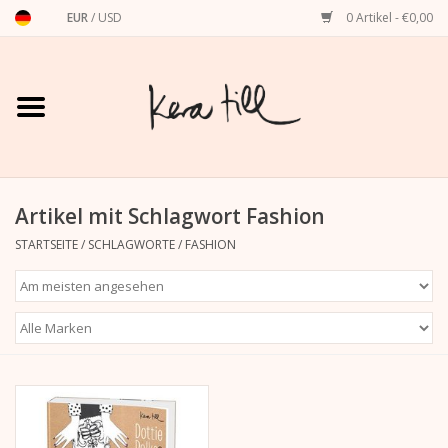
EUR
/
USD
0 Artikel - €0,00
Startseite
Shirts, Sweater & Hoodies
Art Prints
Artikel mit Schlagwort Fashion
STARTSEITE
/
SCHLAGWORTE
/
FASHION
Stationery
Grußkarten
Accessoires
Dackel