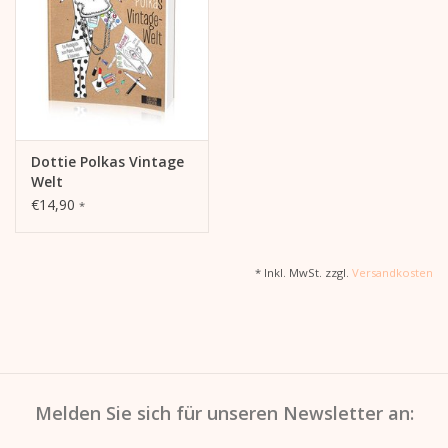
Kalender
Kera Kids
Weihnachten
Dottie Polkas Vintage
Welt
€14,90
*
Geschenke
Bücher
* Inkl. MwSt. zzgl.
Versandkosten
Kera Till X THERESIENTHAL
Kera Till X GMEINER
Melden Sie sich für unseren Newsletter an: