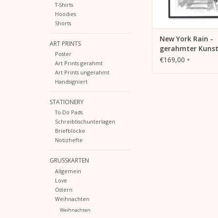
T-Shirts
Hoodies
Shorts
New York Rain -
ART PRINTS
gerahmter Kunst
Poster
€169,00
*
Art Prints gerahmt
Art Prints ungerahmt
Handsigniert
STATIONERY
To-Do Pads
Schreibtischunterlagen
Briefblöcke
Notizhefte
GRUSSKARTEN
Allgemein
Love
Ostern
Weihnachten
Weihnachten