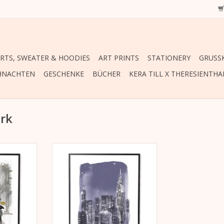
IRTS, SWEATER & HOODIES
ART PRINTS
STATIONERY
GRUSSK
HNACHTEN
GESCHENKE
BÜCHER
KERA TILL X THERESIENTHA
ork
ruck „New
Lichtbeständiger Druck „New
ttinten auf
York Rain“ mit Pigmenttinten auf
strichenem
warmweißen, matt gestrichenem
ramm) im
Lithopapier (230gramm) im
men*.
schwarzen Rahmen*.
NZUFÜGEN
ZUM WARENKORB HINZUFÜGEN