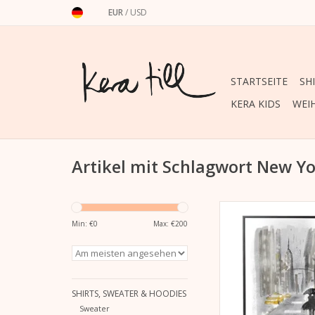
EUR
/
USD
STARTSEITE
SH
KERA KIDS
WEI
Artikel mit Schlagwort New Y
Lichtbeständiger D
York Rain“ mit Pigmen
Min: €
0
Max: €
200
warmweißen, matt ge
Lithopapier (230g
schwarzen Rah
ZUM WARENKORB HI
SHIRTS, SWEATER & HOODIES
Sweater