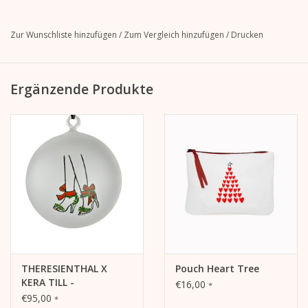
malt zunächst die Konturen auf und brennt diese im Malerofen fest. Im zweiten Schritt
malt sie die Flächen farbig aus. Nach dem zweiten Brand sind die Farben fest und die
Zur Wunschliste hinzufügen
/
Zum Vergleich hinzufügen
/
Drucken
Kugel ist fertig.
Höhe des Zapfens mit Hakens: 71mm
Ergänzende Produkte
Durchmesser: 43mm
THERESIENTHAL X
Pouch Heart Tree
KERA TILL -
€16,00
*
CHRISTBAUMKUGEL
€95,00
*