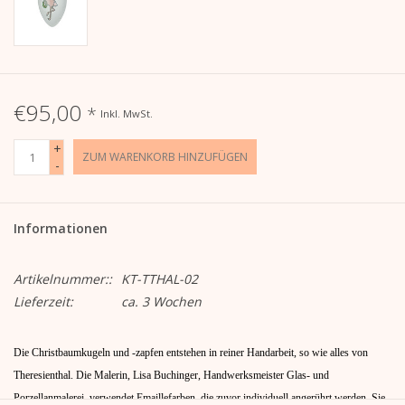
€95,00
*
Inkl. MwSt.
+
ZUM WARENKORB HINZUFÜGEN
-
Informationen
Artikelnummer::
KT-TTHAL-02
Lieferzeit:
ca. 3 Wochen
Die Christbaumkugeln und -zapfen entstehen in reiner Handarbeit, so wie alles von
Theresienthal. Die Malerin, Lisa Buchinger, Handwerksmeister Glas- und
Porzellanmalerei, verwendet Emaillefarben, die zuvor individuell angerührt werden. Sie