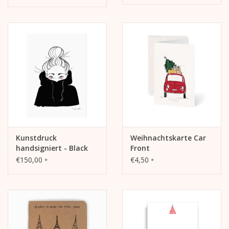
CHRISTMAS HEELS
Kunstdruck
Weihnachtskarte Car
handsigniert - Black
Front
Hoodie
€150,00
€4,50
*
*