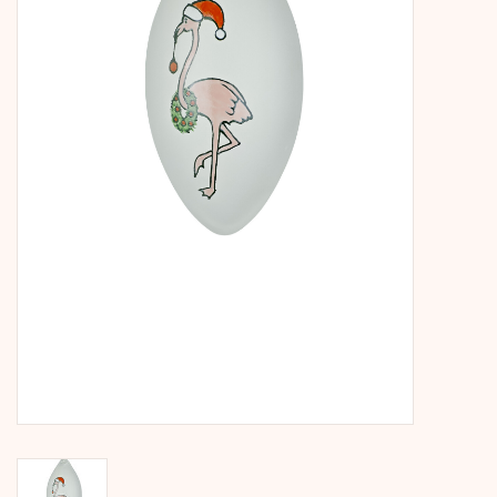
Kalender
Kera Kids
Weihnachten
Geschenke
Bücher
Kera Till X THERESIENTHAL
Kera Till X GMEINER