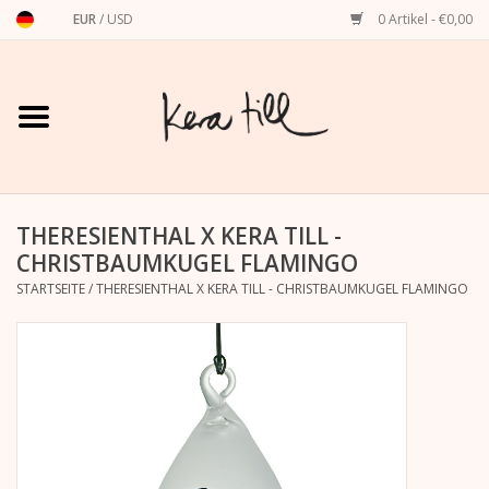
EUR
/
USD
0 Artikel - €0,00
Startseite
Shirts, Sweater & Hoodies
Art Prints
THERESIENTHAL X KERA TILL -
CHRISTBAUMKUGEL FLAMINGO
STARTSEITE
/
THERESIENTHAL X KERA TILL - CHRISTBAUMKUGEL FLAMINGO
Stationery
Grußkarten
Accessoires
Dackel