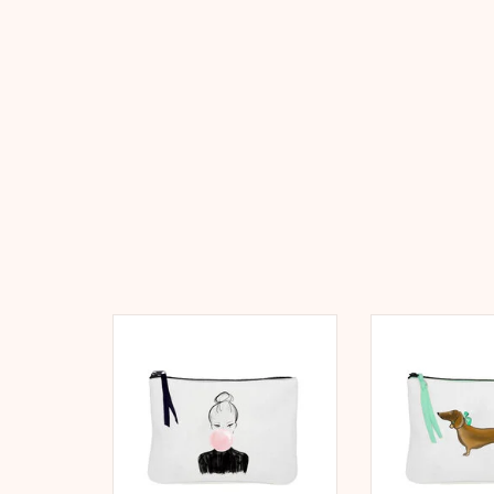
Pouch Bulle Schminkbeutel,
"Dackel" Canva
Federmäppchen oder Reise
Schminkbeutel, 
Pochette.
oder Reise 
ZUM WARENKORB HINZUFÜGEN
ZUM WARENKORB