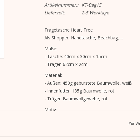
Artikelnummer::
KT-Bag15
Lieferzeit:
2-5 Werktage
Tragetasche Heart Tree
Als Shopper, Handtasche, Beachbag, ...
Maße:
- Tasche: 40cm x 30cm x 15cm
- Träger: 62cm x 2cm
Material:
- Außen: 450g gebürstete Baumwolle, weiß
- Innenfutter: 135g Baumwolle, rot
- Träger: Baumwollgewebe, rot
Motiv:
- Motiv "Schlitten", Thermotransferdruck, einsei
Zur Wu
- KERA TILL-Logoaufnäher auf der Außenseite