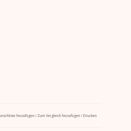
tig
nschliste hinzufügen
/
Zum Vergleich hinzufügen
/
Drucken