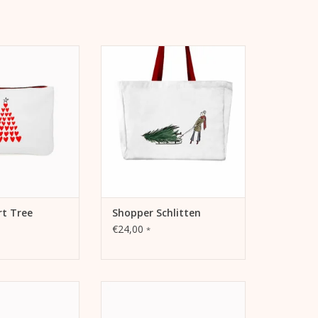
Heart Tree.
Tragetasche Schlitten
l, Federmäppchen
Als Shopper, Handtasche,
se Pochette.
Beachbag, ...
ORB HINZUFÜGEN
ZUM WARENKORB HINZUFÜGEN
rt Tree
Shopper Schlitten
€24,00
*
ch. Schminkbeutel,
Canvas Pouch - A Week of Buns
hen oder Reise
Für alle Top-knot, Dutt oder Bun
chette.
Trägerinnen: "Week of Buns"