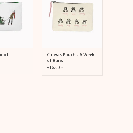
Canvas Pochette.
ORB HINZUFÜGEN
Schminkbeutel, Federmäppchen
oder Reise Pochette.
ZUM WARENKORB HINZUFÜGEN
Pouch
Canvas Pouch - A Week
of Buns
€16,00
*