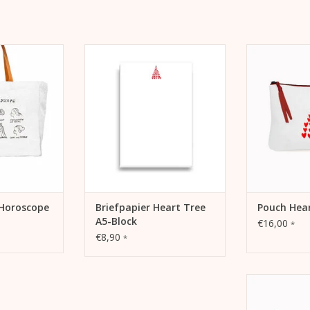
 Horoscope
Briefpapier Heart Tree A5-Block
Pouch 
Handtasche,
Briefblock/ Notizblock für
Schminkbeute
, ...
Korrespondenz oder Notizen.
oder Rei
 HINZUFÜGEN
ZUM WARENKORB HINZUFÜGEN
ZUM WARENK
Horoscope
Briefpapier Heart Tree
Pouch Hea
A5-Block
€16,00
*
€8,90
*
Schlitten Pou
Federmäppc
Po