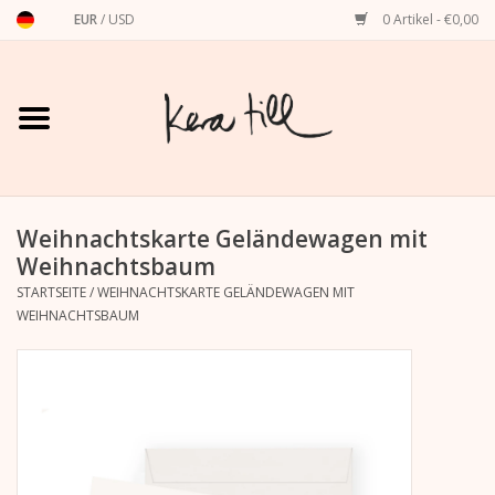
EUR
/
USD
0 Artikel - €0,00
Startseite
Shirts, Sweater & Hoodies
Art Prints
Weihnachtskarte Geländewagen mit
Weihnachtsbaum
STARTSEITE
/
WEIHNACHTSKARTE GELÄNDEWAGEN MIT
Stationery
WEIHNACHTSBAUM
Grußkarten
Accessoires
Dackel