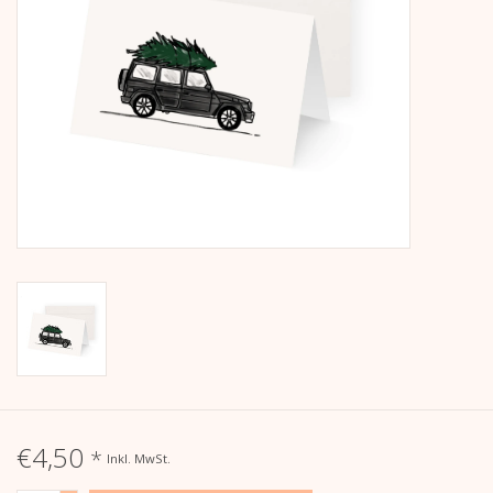
Kalender
Kera Kids
Weihnachten
Geschenke
Bücher
Kera Till X THERESIENTHAL
Kera Till X GMEINER
€4,50
*
Inkl. MwSt.