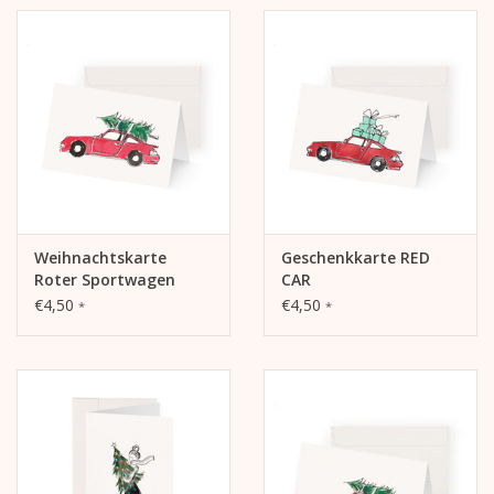
Die Innenseite und die Rückseite sind blanko und können
beschrieben werden.
Weihnachtskarte
Geschenkkarte RED
Roter Sportwagen
CAR
€4,50
€4,50
*
*