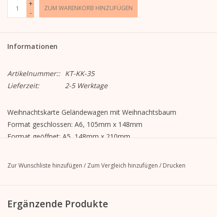
+
ZUM WARENKORB HINZUFÜGEN
-
Informationen
Artikelnummer::
KT-KK-35
Lieferzeit:
2-5 Werktage
Weihnachtskarte Geländewagen mit Weihnachtsbaum
Format geschlossen: A6, 105mm x 148mm
Format geöffnet: A5, 148mm x 210mm
MetaPaper Extrasmooth Warm White 270g
inkl. Briefkuvert, gerade Klappe mit Abziehstreifen, ohne Futter,
Zur Wunschliste hinzufügen
/
Zum Vergleich hinzufügen
/
Drucken
unbedruckt
C6-Kuvert Metapaper Extrarough Warmwhite 120 g/m
Werden cellophaniert geliefert.
Ergänzende Produkte
Die Illustration befindet sich auf der Vorderseite.