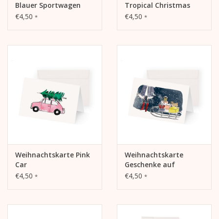
Blauer Sportwagen
Tropical Christmas
€4,50
€4,50
*
*
Weihnachtskarte Pink
Weihnachtskarte
Car
Geschenke auf
Schlitten
€4,50
€4,50
*
*